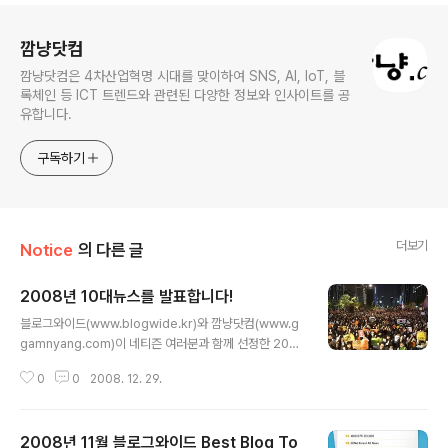
로그 정보
깜냥닷컴
깜냥닷컴은 4차산업혁명 시대를 맞이하여 SNS, AI, IoT, 블
록체인 등 ICT 트렌드와 관련된 다양한 정보와 인사이트를 공
유합니다.
구독하기
더보기
Notice
의 다른 글
2008년 10대뉴스를 발표합니다!
글 내용
블로그와이드(www.blogwide.kr)와 깜냥닷컴(www.g
gamnyang.com)이 네티즌 여러분과 함께 선정한 200
8년 10대뉴스를 발표합니다. 2008년 상반기를 뜨겁게 달
0
0
2008. 12. 29.
구었던 촛불문화제가 2008년 10대뉴스 1위로 선정되었
고 하반기 최대의 화두였던 경제위기가 2위를 차지하였습
니다. 1. 촛불문화제 국민을 화나게 하면 어떻게 되는지 보
2008년 11월 블로그와이드 Best Blog To
여준 쾌거라고 할 수 있을 것입니다. 물론 뜻이 관철되지 않