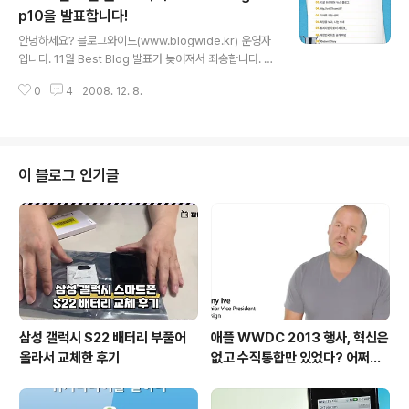
았기 때문에 미완의 걸작이라고 할 수 있습니다. 하지만 현
p10을 발표합니다!
글 내용
재 마트를 중심으로 미국산쇠고기 판매가 급증하고 있다는
안녕하세요? 블로그와이드(www.blogwide.kr) 운영자
현실은 대한민국 국민의 냄비근성을 보여주는 것 같아 씁
입니다. 11월 Best Blog 발표가 늦어져서 죄송합니다. 2
쓸합니다. 2. 미국발 금융위기와 경제위기 미국의 서브프
008년 11월 Best Blog Top10을 발표합니다! 블로그와
라임 사태에서 출발한 금융위기와 경제위기가 대한민국을
0
4
2008. 12. 8.
이드에 블로그를 등록해주셔서 감사드립니다. 그럼 12월
덮쳤습니다. 엄청난 불황이 ..
Best Blog를 기대해주세요! Have a nice day!!!
이 블로그 인기글
삼성 갤럭시 S22 배터리 부풀어
애플 WWDC 2013 행사, 혁신은
올라서 교체한 후기
없고 수직통합만 있었다? 어쩌면
당연한 일..