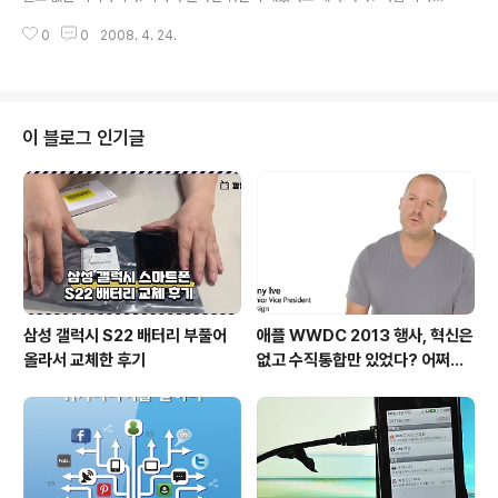
다. http..
많이 옮겨서 포트폴리오가 다양한 건가? 나이 서른넷을 먹고 보니 세상을 보는
0
0
2008. 4. 24.
시야가 많이 변한 것 같다. 예전에는 기획만 하면 그만이라고 생각했었는데... 실
행은 다른 사람들이 해줄 것이라고 생각했었는데... 이제 기획하고 실행하고 하
면서... 만만한 일은 없다는 것을 세삼 느낀다. 그러다 문뜩 이런 생각이 들었다.
기획력과 실행력중 어떤 능력이 성공으로 이끌까? 그 동안 회사일을 하면서 잘
안되었던 무수히 많은 일들! 그것들이 왜 안된걸까? 기획력때문? 실행력때문?
이 블로그 인기글
지금 생각해보면 실행력이 부재했기 때문이라고 생각한다. 난관에 봉착했을 때
그..
삼성 갤럭시 S22 배터리 부풀어
애플 WWDC 2013 행사, 혁신은
올라서 교체한 후기
없고 수직통합만 있었다? 어쩌면
당연한 일..