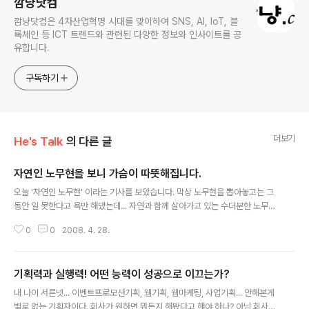
깜냥닷컴
깜냥닷컴은 4차산업혁명 시대를 맞이하여 SNS, AI, IoT, 블
록체인 등 ICT 트렌드와 관련된 다양한 정보와 인사이트를 공
유합니다.
구독하기
더보기
He's Talk
의 다른 글
자연인 노무현을 보니 가슴이 따뜻해집니다.
글 내용
오늘 '자연인 노무현' 이라는 기사를 보았습니다. 막상 노무현을 뽑아놓고는 그
동안 일 못한다고 욕만 해댔는데... 자연과 함께 살아가고 있는 수더분한 노무현
을 보니 가슴이 짠해지네요... ^^ 사실 노무현에 대한 평가가 제대로 되어 있지
0
0
2008. 4. 28.
않은 것 같습니다. 노무현이 조중동 신문사와 불편한 관계였고, 말실수를 좀 해
서 그렇치 그의 업적이 그리 폄하될 이유는 없다고 생각합니다. 저는 오히려 조
중동으로 대표되는 기성세대에 반기를 든 노무현의 용감한 시도가 아쉽지만 불
기획력과 실행력! 어떤 능력이 성공으로 이끄는가?
발로 끝난 뒤에 오는 후폭풍이라고 생각합니다. 이명박이 당선되고 우리 사회가
글 내용
얼마나 바뀌었는지 보이지 않습니까? 물가는 폭등하고, 미국에 가서는 전부다
내 나이 서른넷... 이벤트프로모션기획, 웹기획, 웹마케팅, 사업기획... 안해본게
퍼주고 오고... 에휴... 이제는 노무현에 대해 제대로된 평가를 내려야 할 때입니
별로 없는 기획자이다. 회사가 원하면 뭐든지 해봤다고 해야 하나? 아님 회사를