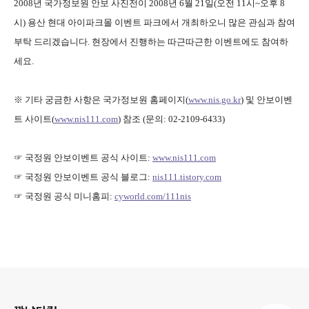
2008
년 국가정보원 안보 사진전이
2008
년 6
월 21
일
(
오전
11
시
~
오후
8
시
)
용산 현대 아이파크몰 이벤트 파크에서 개최하오니 많은 관심과 참여
부탁 드리겠습니다
.
현장에서 진행하는 따근따근한 이벤트에도 참여하
세요
.
※ 기타 궁금한 사항은 국가정보원 홈페이지
(
www.nis.go.kr
)
및 안보이벤
트 사이트
(
www.nis111.com
)
참조
(
문의
: 02-2109-6433)
☞ 국정원 안보이벤트 공식 사이트:
www.nis111.com
☞
국정원
안보이벤트
공식 블로그
:
nis111.tistory.com
☞
국정원
공식 미니홈피
:
cyworld.com/111nis
로그 정보