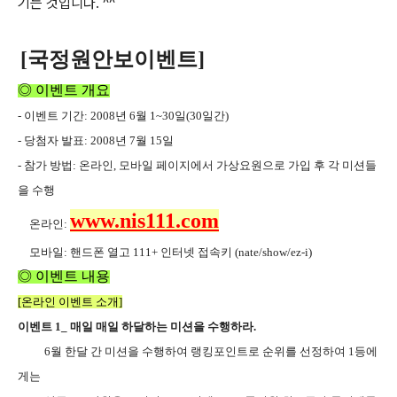
기는 것입니다. ^^
[국정원안보이벤트]
◎ 이벤트 개요
-
이벤트 기간
: 2008
년
6
월
1~30
일
(30
일간
)
-
당첨자 발표
:
2008
년 7
월 15
일
-
참가 방법
:
온라인
,
모바일 페이지에서 가상요원으로 가입 후 각 미션들
을 수행
www.nis111.com
온라인
:
모바일
:
핸드폰 열고
111+
인터넷 접속키
(nate/show/ez-i)
◎ 이벤트 내용
[
온라인 이벤트 소개
]
이벤트 1_ 매일 매일 하달하는 미션을 수행하라.
6월 한달 간 미션을 수행하여 랭킹포인트로 순위를 선정하여 1등에
게는