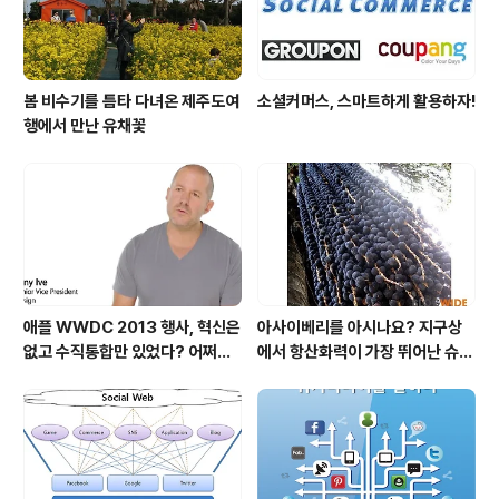
봄 비수기를 틈타 다녀온 제주도여
소셜커머스, 스마트하게 활용하자!
행에서 만난 유채꽃
애플 WWDC 2013 행사, 혁신은
아사이베리를 아시나요? 지구상
없고 수직통합만 있었다? 어쩌면
에서 항산화력이 가장 뛰어난 슈퍼
당연한 일..
푸드입니다!