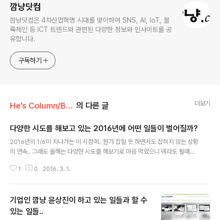
깜냥닷컴
깜냥닷컴은 4차산업혁명 시대를 맞이하여 SNS, AI, IoT, 블
록체인 등 ICT 트렌드와 관련된 다양한 정보와 인사이트를 공
유합니다.
구독하기
더보기
He's Column/Business
의 다른 글
다양한 시도를 해보고 있는 2016년에 어떤 일들이 벌어질까?
글 내용
2016년의 1/6이 지나가는 이 시점에.. 뭔가 잡힐 듯 하면서도 잡히지 않는 상황
의 연속.. 그래도 올해는 다양한 시도를 해보기로 마음 먹었으니 뭐라도 될때까
지 고고씽할 생각이다. 정부지원사업에도 몇 차례 신청해 보고 민간 투자를 받
1
0
2016. 3. 1.
기 위해 노력중이다. 혼자서 사업을 꾸려나가고 성공시킨다는 것이 어렵다고 결
론을 내렸기 때문에 최대한 많은 조력자들과 사업을 꾸려나가기 위해 노력할 것
이다. 어떤 것을 꿈꾸느냐에 따라 인생은 달라진다. 조금 늦게 새로운 꿈을 꾸고
기업인 깜냥 윤상진이 하고 있는 일들과 할 수
있지만 인생은 길기 때문에 아직도 가능성은 열려 있다. 2016년의 1/6이 지나
가는 이 시점이 바로 인생의 터닝 포인트다.
있는 일들..
글 내용