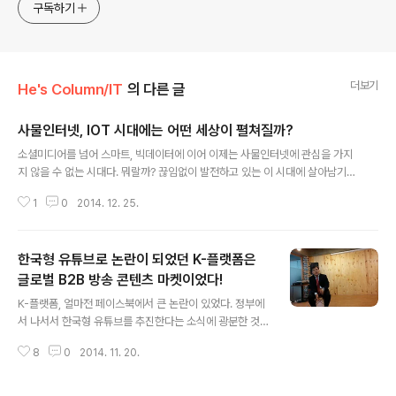
구독하기
더보기
He's Column/IT
의 다른 글
사물인터넷, IOT 시대에는 어떤 세상이 펼쳐질까?
글 내용
소셜미디어를 넘어 스마트, 빅데이터에 이어 이제는 사물인터넷에 관심을 가지
지 않을 수 없는 시대다. 뭐랄까? 끊임없이 발전하고 있는 이 시대에 살아남기
위해서는 우리도 끊임없이 배워나가는 수밖에는 방법이 없을 듯 하다. 한편으로
1
0
2014. 12. 25.
는 이러한 변화를 이끄는 이들이 대단하다는 생각도 든다. 이렇게 따라가기도
버거운데 말이다. 이제 대세는 사물인터넷이다. 너 나 할 것 없이 사물인터넷을
하겠다고 난리다. 사물인터넷은 IOT(Internet of things)라고 불린다. 사물인
한국형 유튜브로 논란이 되었던 K-플랫폼은
터넷[ internet of things ]생활 속 사물들을 유무선 네트워크로 연결해 정보
를 공유하는 환경가전제품, 전자기기뿐만 아니라 헬스케어, 원격검침, 스마트
글로벌 B2B 방송 콘텐츠 마켓이었다!
글 내용
홈, 스마트카 등 다양한 분야에서 사물을 네트워크로 연결해 정보를 공유할 수 ..
K-플랫폼, 얼마전 페이스북에서 큰 논란이 있었다. 정부에
서 나서서 한국형 유튜브를 추진한다는 소식에 광분한 것
이다. 그도 그럴것이 정부에서 나서서 런칭한 서비스중에
8
0
2014. 11. 20.
제대로 운영되고 있는 서비스가 없지 않은가? 하지만 공교
롭게도 미래창조과학부에서 한국형 유튜브를 추진한다고
알려져 논란이 뜨거웠던 ‘콘텐츠 코리아 플랫폼(가칭·이하