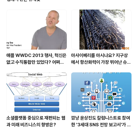
애플 WWDC 2013 행사, 혁신은
아사이베리를 아시나요? 지구상
없고 수직통합만 있었다? 어쩌면
에서 항산화력이 가장 뛰어난 슈퍼
당연한 일..
푸드입니다!
소셜플랫폼 중심으로 재편되는 웹
깜냥 윤상진도 칼럼니스트로 참여
과 미래 비즈니스의 향방은?
한 '3세대 SNS 전망 보고서'가 발
간되었습니다.