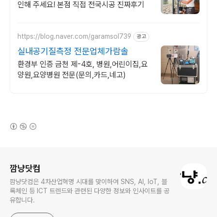
인해 주세요! 본점 직접 전국시공 진짜후기
https://blog.naver.com/garamsol739
광고
실내공기질측정 전문업체가람솔
환경부 인증 금천 제-4호, 병원,어린이집,요
양원,요양병원 전문(문의,카드,네고)
(새창열림)
로그 정보
깜냥닷컴
깜냥닷컴은 4차산업혁명 시대를 맞이하여 SNS, AI, IoT, 블
록체인 등 ICT 트렌드와 관련된 다양한 정보와 인사이트를 공
유합니다.