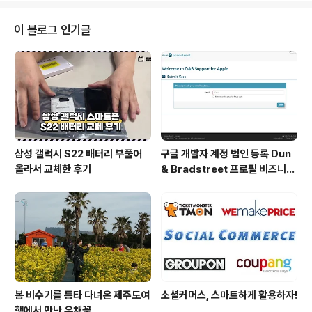
K-플랫폼)’은 한국형 유튜브가 아닌 것으로 밝혀졌다. 역설
처럼 들릴 수 있지만 그래서 더욱 실망스러웠다. 한국형 유
이 블로그 인기글
튜브 서비스를 만들고자 한다면 보다 많은 국민들에게 도
움이 되는 서비스가 될 수 있었겠지만 그게 아니라면 특정
계층에게만 혜택이 돌아가게 되기 때문이다. 2014년 11월
11일, 벤처스퀘어 세미나실에서 K-플랫폼 관련 블로거 간
담회가 있었다. 이 자리에서 미래부 ..
삼성 갤럭시 S22 배터리 부풀어
구글 개발자 계정 법인 등록 Dun
올라서 교체한 후기
& Bradstreet 프로필 비즈니스
정보 등록 및 수정
봄 비수기를 틈타 다녀온 제주도여
소셜커머스, 스마트하게 활용하자!
행에서 만난 유채꽃