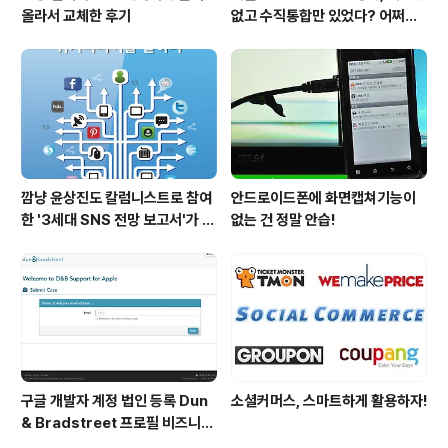
올라서 교체한 후기
없고 수직통합만 있었다? 어쩌면
당연한 일..
깜냥 윤상진도 칼럼니스트로 참여
안드로이드폰에 화면캡쳐기능이
한 '3세대 SNS 전망 보고서'가 발
없는 건 정말 안습!
간되었습니다.
구글 개발자 계정 법인 등록 Dun
소셜커머스, 스마트하게 활용하자!
& Bradstreet 프로필 비즈니스
정보 등록 및 수정