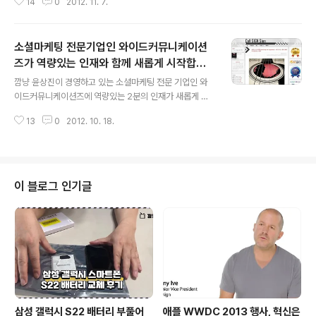
14
0
2012. 11. 7.
전문적으로 대행하고 있는 블로그와이드(www.blogwid
e.kr)를 운영하고 있습니다. 블로그와이드는 메타블로그로
시작하여 지금은 인터넷언론으로 성장해 나가고 있는 뉴미
소셜마케팅 전문기업인 와이드커뮤니케이션
디어입니다. 메타블로그를 통해 축적된 6,000여명의 블로
거 네트워크와 300여명의 파워블로거 네트워크를 활용할
즈가 역량있는 인재와 함께 새롭게 시작합니
글 내용
수 있는 체험단 마케팅을 주력 비즈니스 모델로 가져가고
다!
깜냥 윤상진이 경영하고 있는 소셜마케팅 전문 기업인 와
있습니다. 체험단 마케팅 및 바이럴 마케팅을 계획하고 계
이드커뮤니케이션즈에 역량있는 2분의 인재가 새롭게 합
시다면 와이드커뮤니케이션즈(http://widecomms.blo
류하게 되었습니다. 그동안 1인 기업으로써 이것 저것 혼자
gwide.kr)와 상의해 주시기 바랍니다. 특히 와이드커뮤니
13
0
2012. 10. 18.
처리하다 보니 일이 벅찼었는데요, 이제 새롭게 합류하는
케이션즈는 체험단과 함께 공동구매도 동..
2분과 함께 와이드커뮤니케이션즈를 새롭게 시작하고자
합니다. 저는 평생의 동료를 얻은 기분입니다. 다양한 기업
소셜미디어 운영 경험이 있는 분과 기자 경력을 갖고 있는
분이 함께 하게 되었습니다. 두분 모두 블로거이자 저자입
이 블로그 인기글
니다. 저와 일맥상통하는 면이 있죠? ^^ 코드가 비슷한 분
들과 함께 할 수 있어서 너무나 감개무량합니다. 이제 3인
체제가 된 와이드커뮤니케이션즈는 뉴스 플랫폼인 블로그
와이드(www.blogwide.kr)를 중심으로 한 언론 비즈니
스에 박차를 가할 계획입니다. 또한 ..
삼성 갤럭시 S22 배터리 부풀어
애플 WWDC 2013 행사, 혁신은