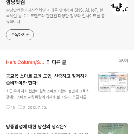
깜냥닷컴
깜냥닷컴은 4차산업혁명 시대를 맞이하여 SNS, AI, IoT, 블
록체인 등 ICT 트렌드와 관련된 다양한 정보와 인사이트를 공
유합니다.
구독하기
더보기
He's Column/Smart
의 다른 글
공교육 스마트 교육 도입, 신중하고 철저하게
준비해야만 한다!
글 내용
최근 우리 사회 전반에 걸쳐 스마트 바람이 불면서 교육 시
장에도 스마트 교육 바람이 거세게 불고 있다. 조금 다른 점
이라면 기업 주도가 아닌 정부에서 주도적으로 스마트 교
15
2
2012. 7. 20.
육을 도입하고자 한다는 것 정도다. 정부에서는 단계적으
로 스마트 교육을 도입하기 위해 로드맵을 세워놓고 있다.
우선 종이 교과서를 디지털 교과서로 대체하기 위한 법적
망중립성에 대한 당신의 생각은?
조치도 밟아가고 있다. 2007년부터 디지털 교과서가 시범
글 내용
활용되고 있지만 아직 교과서로서 법적 지위를 부여 받지