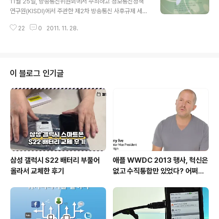
11월 25일, 방송통신위원회에서 주최하고 정보통신정책
는 못하고 있기 때문이다. 디지털교과서는 2014년에 초등
연구원(KISDI)에서 주관한 제2차 방송통신 사후규제 세미
학교를 시작으로 2015년까지 초·중·고 전체로 확대된다.
나에 토론 패널로 참석하였다. (세미나 내용보기) 를 주제
(정부에서는 스마트 교육 추진 전략을 발표했다. 이미지출
22
0
2011. 11. 28.
로 개최되었는데 아주 흥미로운 경험이었다. 사실 ICT 트
처: 연합뉴스) 그렇다고 해서 종이 교과서가 사라지는 것은
렌드에 대해 주로 이야기를 해왔기 때문에 이용자의 권익
아니며 당분간은 종이 교과서와 디..
보호에 대해 많은 생각을 하지는 못했는데, 이번 세미나를
통해 많은 고민을 하게 되는 계기가 되었다. 내가 가장 관심
을 갖었던 세션은 망중립성에 대한 부분이었다. 망중립성
이 블로그 인기글
의 의미는 네트워크 사업자들이 차별없이 모든 콘텐츠를
대해야 한다는 것이다. 망중립성에는 세가지 원칙이 있는
데, 비차별, 상호접속, 접근성이다. 얼마전 카카오톡이 논란
의 중심에 섰었는데, 네트워크 사업자들은 카카오톡과 같
은 특정 콘텐츠 때문에 전체 망에 과도한..
삼성 갤럭시 S22 배터리 부풀어
애플 WWDC 2013 행사, 혁신은
올라서 교체한 후기
없고 수직통합만 있었다? 어쩌면
당연한 일..