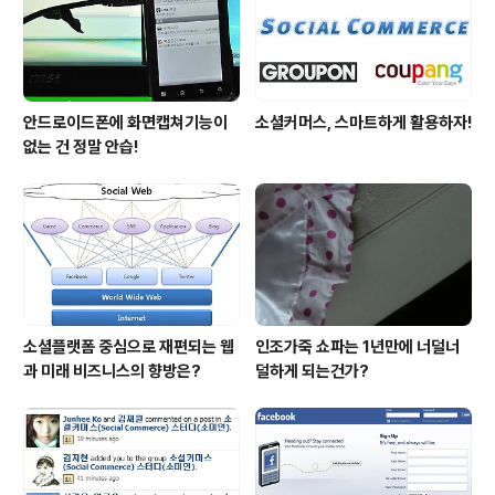
안드로이드폰에 화면캡쳐기능이
소셜커머스, 스마트하게 활용하자!
없는 건 정말 안습!
소셜플랫폼 중심으로 재편되는 웹
인조가죽 쇼파는 1년만에 너덜너
과 미래 비즈니스의 향방은?
덜하게 되는건가?