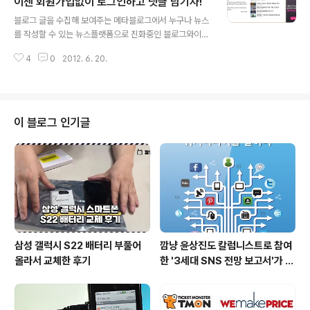
사숙고한 이후에 친구 신청을 받기도 한다. 그러면서 무언
이젠 회원가입없이 로그인하고 댓글 남기자!
글 내용
가 이 사람이 나에게 어떤 제안을 해오는 건 아닌지 내심 기
블로그 글을 수집해 보여주는 메타블로그에서 누구나 뉴스
대하기도 한다. 그런데 말이다.. 대부분은.. 정말 대부분의
를 작성할 수 있는 뉴스플랫폼으로 진화중인 블로그와이드
사람들은 친구를 맺더라도 아무런 리액션이 없다. 나와 무
(www.blogwide.kr)가 소셜로그인과 소셜댓글을 장착
언가 커뮤니케이션을 하기 위해 친구 신청한 것 아니었나?
4
0
2012. 6. 20.
했다. 소셜로그인은 별도의 회원가입없이 페이스북, 트위
누군가 친구 신청을 수락..
터 등의 소셜 네트워크 서비스 아이디로 로그인할 수 있는
기능을 의미한다. 페이스북, 트위터 등이 API를 오픈했기
때문에 가능한 서비스인데, 이러한 개방 정책이 소셜 네트
워크 서비스를 플랫폼의 반열에 올려놓았다 해도 과언이
이 블로그 인기글
아니다. 블로그와이드(www.blogwide.kr)에 접속해 보
면 상단에 [소셜로그인]이라는 버튼이 보인다. [소셜로그
인] 버튼을 클릭해 보면 페이스북, 트위터, 미투데이, 요즘
중 어느 계정으로 로그인할 것인지를 묻는 페이지가 나온
다. 여기에서 페이스북 로그인 버..
삼성 갤럭시 S22 배터리 부풀어
깜냥 윤상진도 칼럼니스트로 참여
올라서 교체한 후기
한 '3세대 SNS 전망 보고서'가 발
간되었습니다.