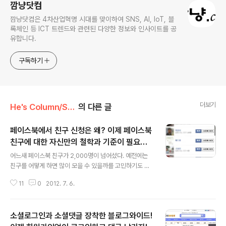
깜냥닷컴
깜냥닷컴은 4차산업혁명 시대를 맞이하여 SNS, AI, IoT, 블
록체인 등 ICT 트렌드와 관련된 다양한 정보와 인사이트를 공
유합니다.
구독하기
더보기
He's Column/Social
의 다른 글
페이스북에서 친구 신청은 왜? 이제 페이스북
친구에 대한 자신만의 철학과 기준이 필요하
글 내용
지 않을까?
어느새 페이스북 친구가 2,000명이 넘어섰다. 예전에는
친구를 어떻게 하면 많이 모을 수 있을까를 고민하기도 했
는데 이제는 많은 친구가 무의미하다는 생각이 든다. 그래
11
0
2012. 7. 6.
서 최근에는 친구신청이 들어와도 대부분 바로 수락하지
않고 시간을 두고 지켜본다. 나와 꼭 친구가 되고 싶은 사람
이라면 메시지를 통해 요청해 올테니까... 하지만 뭔가 같이
소셜로그인과 소셜댓글 장착한 블로그와이드!
할 수 있는 일이 있을 것 같은 사람이 친구신청을 한다면 심