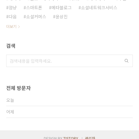
깜냥
스마트폰
메타블로그
소셜네트워크서비스
다음
소셜커머스
윤상진
더보기
검색
전체 방문자
오늘
어제
DESIGN BY
TISTORY
관리자