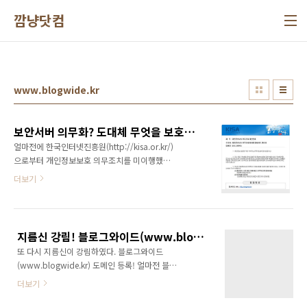
본문 바로가기
깜냥닷컴
www.blogwide.kr
보안서버 의무화? 도대체 무엇을 보호하겠다고?
얼마전에 한국인터넷진흥원(http://kisa.or.kr/)
으로부터 개인정보보호 의무조치를 미이행했다
고 개선안내 메일을 받았다. 뉴스플랫폼인 블로
더보기
그와이드(www.blogwide.kr)에 개인정보 수
집, 이용 등에 대한 고객의 동의 절차가 미흡하고
보안서버를 미 적용 했다는 것이다. 예전에도 이
런 메일을 받긴 했지만 그때는 주민번호를 받지
지름신 강림! 블로그와이드(www.blogwide.kr) 도메인 등록!
않는 것으로 회원가입 폼을 변경하여 넘겼었다.
또 다시 지름신이 강림하였다. 블로그와이드
하지만 이번에는 회원가입 및 로그인을 받는 모
(www.blogwide.kr) 도메인 등록! 얼마전 블로
든 웹사이트에 보안서버 적용이 의무라는 것이
그 메타사이트인 블로그와이드
다. 정말 의문이다. 로그인을 받는 모든 웹사이트
더보기
(http://extv.co.kr/blogwide)를 오픈하였는
에 보안서버 의무화라.. 개인정보취급방침에 대
데, 검색포탈인 엑스티비(www.extv.co.kr) 사