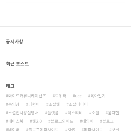
한 고객 동의야 그렇다고 하더라도 보안서버를
이트의 하위폴더에 메타사이트 솔루션을 설치하
모든 웹사이트에 의무적으로 적용해야 한다는
여 운영하는 형태이었다. 서비스를 운영하는데
것은 매우 불합리해 보인다. 회원가입과 로그인
무리는 없겠지만 아무래도 도메인주소가 길어져
이 있는 모든..
서 홍보에 지장이 있고, 재방문을 유도하는데도
힘든 부분이 있는게 사실이다. 그래서 처음부터
도메인을 등록하고 싶었으나 궁핍한(?) 생활고
공지사항
와 와이프의 반대에 부딧혀 차일피일 미루어왔
었다. 그러다가 오늘 결단을 내린 것이다. 사실
블로그와이드닷컴을 사고 싶었으나 그 도메인은
이미 팔린 상태이고, blogwide.co.kr과
최근 포스트
blogwide..
태그
와이드커뮤니케이션즈
트위터
ucc
육아일기
동영상
다현이
소셜웹
소셜미디어
소셜웹사용설명서
플랫폼
엑스티비
소셜
윤다현
페이스북
웹2.0
블로그와이드
태양이
블로그
네이버
블로그메타사이트
SNS
메타사이트
구글