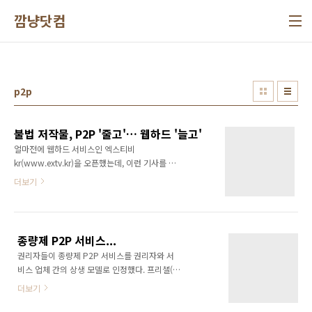
본문 바로가기
깜냥닷컴
p2p
불법 저작물, P2P '줄고'… 웹하드 '늘고'
얼마전에 웹하드 서비스인 엑스티비
kr(www.extv.kr)을 오픈했는데, 이런 기사를 보
니 조금 씁쓸하네요... 인터넷의 양면성이라고 하
더보기
긴 조금 그렇고 현대사회의 양면성이라고 해야
하나? 저작권을 갖고 있는 측에서는 어떻게 해서
든 많은 돈을 벌려고 하고, 일반 네티즌은 어떻게
든 돈 안들이고 볼려고 하고... 조금더 인터넷문
종량제 P2P 서비스...
화가 성숙된다면 돈내고 보는 것에 대해 전혀 거
권리자들이 종량제 P2P 서비스를 권리자와 서
리낌이 없겠지만 지금은 돈내고 보는게 조금은
비스 업체 간의 상생 모델로 인정했다. 프리챌(대
어색하군요... 오늘 다시한번 사이트를 둘러봐야
표 손창욱 http://www.freechal.com)이 운영
겠군요~ 모니터링은 잘들하고 있는지~ ^^
더보기
하는 P2P 서비스인 파일구리
2007년 한해동안 한국저작권단체연합회 저작
(http://www.fileguri.com)는 한국음악저작권