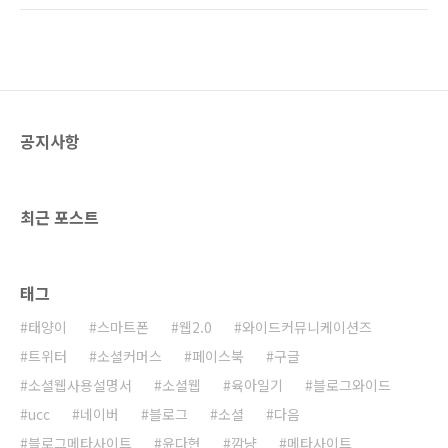
권보호센터가 적발한 온·오프라인의 불법 침해
협회·한국예술실연자단체연합회·한국음원제작
적발 점수는 전년 대비 12.24% 포인트 증가한
자협회의 3개 음원신탁관리단체와 정식으로 음
1천258만6천162 점이었다. ’07년 12월 31일
원 사용 계약을 했다고 17일 밝혔다. 현재 정액
현재 연도 ..
제 유료서비스를 실시중인 소리바다의 경우 신
탁관리단체와 정식 계약을 하지는 못했다는 점
에서, 이번 파일구리와 신탁관리단체와의 계약
공지사항
은 종량제 P2P 서비스가 자리를 잡는 계기가 될
것으로 보인다. 파일구리는 문화관광부와 저작
권리자들의 요청에 따라 지난 7월 10일 이후 3
개월간 파일구리 사이트에서 음원 유통을 차단
최근 포스트
하고, 지난 4일 곡당 과..
태그
태양이
스마트폰
웹2.0
와이드커뮤니케이션즈
트위터
소셜커머스
페이스북
구글
소셜웹사용설명서
소셜웹
육아일기
블로그와이드
ucc
네이버
블로그
소셜
다음
블로그메타사이트
윤다현
깜냥
메타사이트