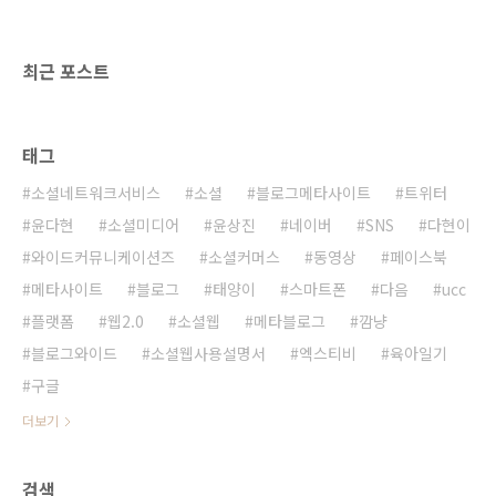
접속하게 되면 신기하게 광고가 나오지 않는
다. 게다가 앱을 숨겨도 백그라운드 재생이 되며,
화면을 꺼도 재생이 된다. 밤에 자면서 소리만 ..
최근 포스트
태그
소셜네트워크서비스
소셜
블로그메타사이트
트위터
윤다현
소셜미디어
윤상진
네이버
SNS
다현이
와이드커뮤니케이션즈
소셜커머스
동영상
페이스북
메타사이트
블로그
태양이
스마트폰
다음
ucc
플랫폼
웹2.0
소셜웹
메타블로그
깜냥
블로그와이드
소셜웹사용설명서
엑스티비
육아일기
구글
더보기
검색