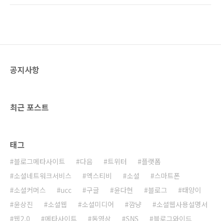
데 가장 많은 1천665만6천68명의 방문객을 기
고 잘생겼습니다. 거기다 트레이닝까지 확실하
록했지만, 지금은 없어진 상태. 그러나 어느정도
게 받았구요~ 이건 분명 기획사들의 농간입니다.
상처가 치유된다면, 한층 업그레이드..
신인을 데뷔시키기 전에 인터넷으로 띄워 확실
하게 스타로 만들기 위한 속셈이죠~ 물론 기업에
서 UCC를 이용한 마케팅 기법들을 내놓고 있기
는 하지만 왠지 기획사들에게 속는 느낌이 나는
공지사항
것은 어쩔 수 없습니다. 이제 UCC를 보는 우리
들의 눈도 자정능력을 갖추어야 할 때 입니다. 그
리고 기업들의 뻔한 농간에 놀아나지 맙시다~
^^
최근 포스트
태그
블로그메타사이트
다음
트위터
플랫폼
소셜네트워크서비스
엑스티비
소셜
스마트폰
소셜커머스
ucc
구글
윤다현
블로그
태양이
윤상진
소셜웹
소셜미디어
깜냥
소셜웹사용설명서
웹2.0
메타사이트
동영상
SNS
블로그와이드