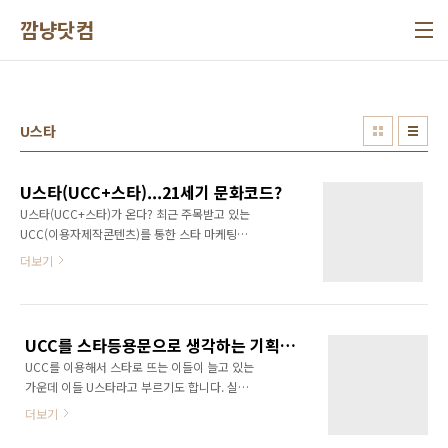
본문 바로가기
깜냥닷컴
U스타
U스타(UCC+스타)...21세기 문화코드?
U스타(UCC+스타)가 온다? 최근 주목받고 있는
UCC(이용자제작콘텐츠)를 통한 스타 마케팅과
UCC를 통한 스타 키우기가 연예 산업계를 중심
더보기
으로 확산되고 있다. 그런가 하면 아예 UCC를
통해 공개 오디션을 진행, 신인 발굴에 적극 나서
고 있다. U스타가 표방하고 있는 21세기 문화코
드가 앞으로 확산되고 확고히 자리잡을 수 있을
UCC를 스타등용문으로 생각하는 기획사들의 몰지각한 행태!
것인지 눈길을 끌고 있다. 슈퍼주니어 '김희철'의
UCC를 이용해서 스타로 뜨는 이들이 늘고 있는
미니홈피를 다시 볼 수 있을 까. 김희철은 지난
가운데 이들 U스타라고 부르기도 합니다. 실제
달 악플을 견디지 못하고 싸이월드내 미니홈피
로 U스타로 뜬 이후에 음반기획사의 러브콜을
(www.cyworld.com/yuri9doo)를 닫았다. 지
더보기
받아서 음반을 발매한 사례도 있습니다. 그런데
난 해 싸이월드에 개설된 연예인 미니홈피 가운
요즘 뜨는 UCC 스타들을 유심히 보면 너무 이쁘