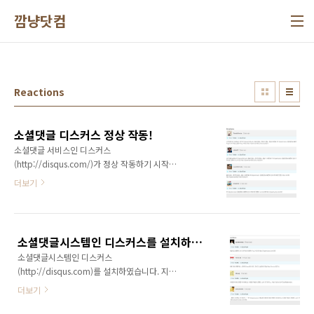
본문 바로가기
깜냥닷컴
Reactions
소셜댓글 디스커스 정상 작동!
소셜댓글 서비스인 디스커스
(http://disqus.com/)가 정상 작동하기 시작했
다. 시간이 필요했던 부분이었는지.. 아니면 설정
더보기
에서 이것저것 손보다 보니 된 것인지는 모르겠
지만 이제는 정상적으로 작동한다. 물론 깜냥 메
인 도메인(http://www.ggamnyang.com)으
로 접속해서 글을 남기면 계속해서 새로운 글이
소셜댓글시스템인 디스커스를 설치하였습니다. 그런데 문제가... ㅠㅠ
추가될 때마다 따라다니는 문제는 여전히 있지
소셜댓글시스템인 디스커스
만 이것때문에 블로그 메인을 티에디션이나 테
(http://disqus.com)를 설치하였습니다. 지금
터데스크로 바꾸지는 않을 것이다. 디스커스가
블로그 하단에 보시면 확인하실 수 있습니다. 그
좋은 점은 내 글이 트위터 등의 소셜미디어에서
더보기
런데 문제가 있습니다. 제일 하단의 Reactions
어떤 반응을 받고 있는지 실시간으로 보여주고
부분이 문제입니다. 각 글에 해당하는