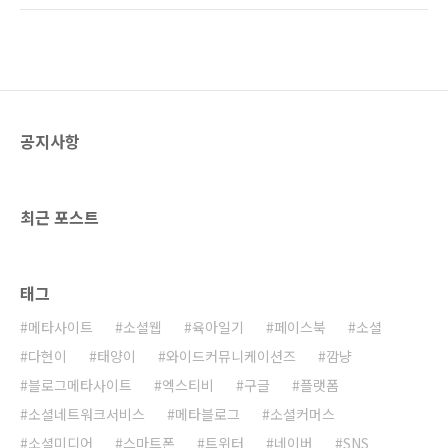
있다는 점이다. 바로 'Reactions'라는 기능인데,
Reactions가 나와야 하는데, 제 블로그 전체 글
내 블로그 글이 트위터 상에서 어떻게 퍼져나가
에 대한 Reactions를 불러오고 있습니다.
고 있는지 검색해서 보여준다. 예를 들어 '광고
http://ggamnyang.com 으로 접속을 해야만
때문에 눈이 ..
이렇게 불러와집니다.
http://ggamnyang.com/893 으로 접속하면
나타나지 않습니다. 아무래도 이것은 URI 문제
공지사항
인 것 같은데요... 소스를 변경해야 할 것 같습니
다. 문제는 검색을 해봐도 이 문제를 속시원히 해
결해줄만한 글을 찾지 못했다는 것입니다. 혹시
티스토리에서 이런 문제를 해결하신분 계신가
최근 포스트
요? 이 Reacti..
태그
메타사이트
소셜웹
육아일기
페이스북
소셜
다현이
태양이
와이드커뮤니케이션즈
깜냥
블로그메타사이트
엑스티비
구글
플랫폼
소셜네트워크서비스
메타블로그
소셜커머스
소셜미디어
스마트폰
트위터
네이버
SNS