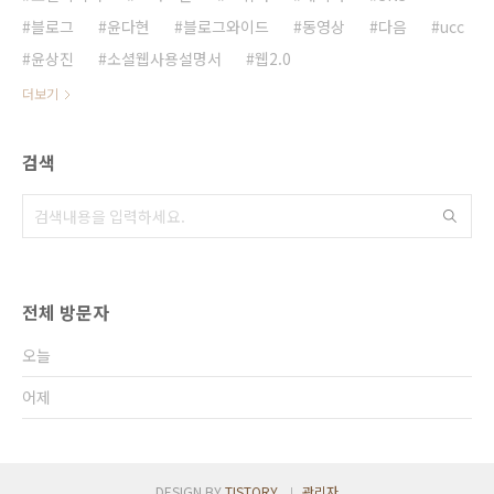
블로그
윤다현
블로그와이드
동영상
다음
ucc
윤상진
소셜웹사용설명서
웹2.0
더보기
검색
전체 방문자
오늘
어제
DESIGN BY
TISTORY
관리자