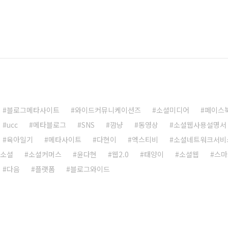
블로그메타사이트
와이드커뮤니케이션즈
소셜미디어
페이스
ucc
메타블로그
SNS
깜냥
동영상
소셜웹사용설명서
육아일기
메타사이트
다현이
엑스티비
소셜네트워크서비
소셜
소셜커머스
윤다현
웹2.0
태양이
소셜웹
스마
다음
플랫폼
블로그와이드