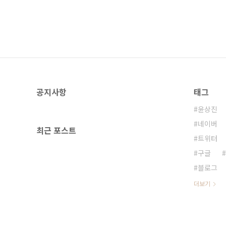
공지사항
태그
윤상진
네이버
최근 포스트
트위터
구글
블로그
더보기