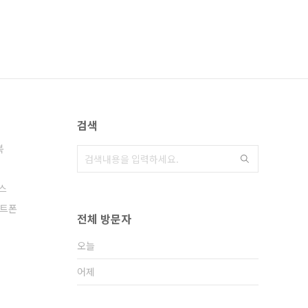
검색
북
스
트폰
전체 방문자
오늘
어제