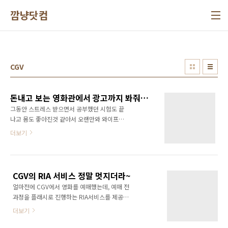
본문 바로가기
깜냥닷컴
CGV
돈내고 보는 영화관에서 광고까지 봐줘야 하는가?
그동안 스트레스 받으면서 공부했던 시험도 끝
나고 몸도 좋아진것 같아서 오랜만와 와이프와
함께 영화를 보러 갔다. 집에서 가까운 용산CGV
더보기
에서 '신기전'을 봤는데 정재영의 연기가 돋보였
다. 재미있는 영화였다. 하지만 영화관에서 심히
불쾌한 경험을 하였다. 영화 시작은 분명 11시
20분인데 30분까지 10분동안 엄청난 광고를 틀
CGV의 RIA 서비스 정말 멋지더라~
어대는 것이다. 경마장 광고를 비롯해서 갖가지
얼마전에 CGV에서 영화를 예매했는데, 예매 전
광고를... 혹시나 내가 시간을 잘못 체크했나 싶
과정을 플래시로 진행하는 RIA서비스를 제공하
어서 영화티켓도 보고 시계도 봤는데 확실히 영
더군요... 사실 CGV는 오래전부터 RIA를 이용해
화 시작시간이 지났는데도 광고를 틀고 있었다.
더보기
서 서비스를 해왔었죠~ 그런데 그때는 결제까지
영화시작이 무려 10분이나 지연되었다. 아니...
는 안되었던것 같은데, 이제는 결제까지 플래시