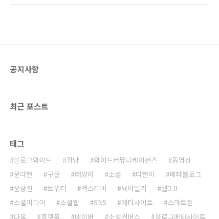
내돈 내고 들어가 보는 영화관에서 이런 광고까
에서 다 하더군요... 대단하다는 생각이 듭니다.
지 봐줘야 하는 것인가? 더욱 놀라운 것은 그 광
역시 대기업... ㅋㅋ 근데 정말 멋지더군요... 과히
고를 보는 관객들이었다. 아무 생각없이 스크린
UI의 혁명이라고나 할까요? RIA는 쉽게 이야기
을 주시하면..
하자면 플래시와 DB가 연동하는 것을 의미합니
다. 보통의 플래시는 SWF파일이나 FLV파일인
데, 이건 인코딩이 끝난거라 DB를 입력할 수 없
공지사항
습니다. 그러나 RIA는 실시간으로 DB와 연동하
여 생동감 넘치는 웹페이지를 구성할 수 있죠~
멋집니다~ 얼마전에 모 포탈에서도 동영상을 볼
수 있는 페이지를 리모콘 형태로 제작하여 RI..
최근 포스트
태그
블로그와이드
깜냥
와이드커뮤니케이션즈
동영상
윤다현
구글
태양이
소셜
다현이
메타블로그
윤상진
트위터
엑스티비
육아일기
웹2.0
소셜미디어
소셜웹
SNS
메타사이트
스마트폰
다음
플랫폼
네이버
소셜커머스
블로그메타사이트