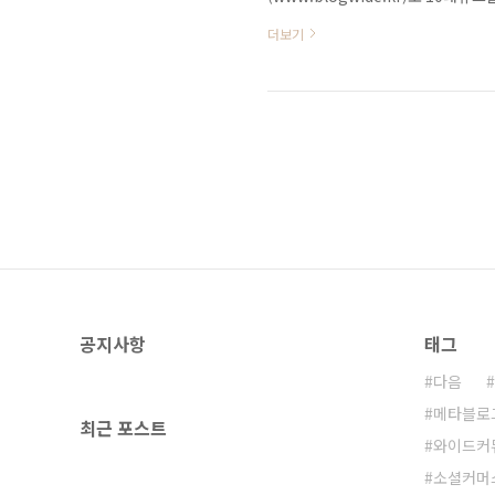
런데 올해가 가기 전에 할 수 있을런지
더보기
가 ‘올해의 이슈’다. 한 해를 되돌
사이트들도 이 메뉴에 빠지지 않고 동
어’나 ‘10대 뉴스’란 이름으로 비슷
공지사항
태그
다음
메타블로
최근 포스트
와이드커
소셜커머