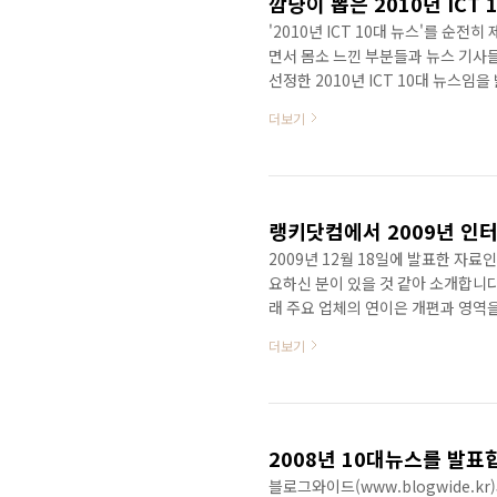
깜냥이 뽑은 2010년 ICT 
'2010년 ICT 10대 뉴스'를 순
면서 몸소 느낀 부분들과 뉴스 기사
선정한 2010년 ICT 10대 뉴스임을
고, 2010년 갤럭시S가 큰 인기를
더보기
IT업계 종사자들만 쓰는 폰이 아닌 
업도 폭발적으로 성장하고 있다. 2
소셜미디어가 이제는 웹의 대세로 떠
다...
랭키닷컴에서 2009년 인
2009년 12월 18일에 발표한 자료인
요하신 분이 있을 것 같아 소개합니다. 
래 주요 업체의 연이은 개편과 영역
은 그림자를 드리우며 시작한 2009
더보기
어느 해보다도 오프라인의 경제상황 
들의 연이은 개편 및 사업 확장이 
전문 랭키닷컴에서 “2009년 인터넷 
2008년 10대뉴스를 발표
블로그와이드(www.blogwide.k