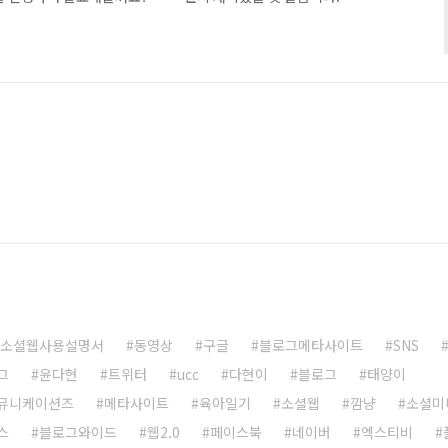
... 쩝... 어느새 세밑이다. 이맘때면 빠지지 않고 등장하는 뉴스
아보고 반성하며, 다가올 시간을 다잡아보자는 뜻에서다. 주요 포털
참한다. 벌써 다음, 구글, 야후코리아, 파란 등이 ‘올해 최고 검색
한 주제들을 발표했다. 오늘은 웹사이트 분석·..
소셜웹사용설명서
동영상
구글
블로그메타사이트
SNS
그
윤다현
트위터
ucc
다현이
블로그
태양이
뮤니케이션즈
메타사이트
육아일기
소셜웹
깜냥
소셜미
스
블로그와이드
웹2.0
페이스북
네이버
엑스티비