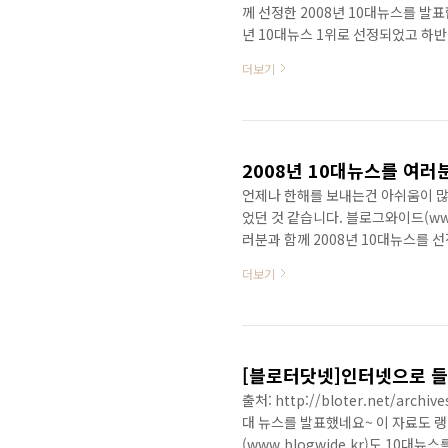
께 선정한 2008년 10대뉴스를 발
년 10대뉴스 1위로 선정되었고 하반
문화제 국민을 화나게 하면 어떻게 되
더보기
않았기 때문에 미완의 걸작이라고 할
가 급증하고 있다는 현실은 대한민국 
융위기와 경제위기 미국의 서브프라
니다. 엄청난 불황이 ..
2008년 10대뉴스를 여러
언제나 한해를 보내는건 아쉬움이 많
었던 것 같습니다. 블로그와이드(www.
러분과 함께 2008년 10대뉴스를 
겨주시면 됩니다. 의견을 취합하여 2
더보기
스포츠... 어떠한 분야라도 상관없습
면 됩니다. 12월28일에 의견을 
분의 많은 의견 기다리고 있겠습니다
(www.blogwi..
[블로터닷넷]인터넷으로 들여
출처: http://bloter.net/a
대 뉴스를 발표했네요~ 이 자료도 
(www.blogwide.kr)도 10대