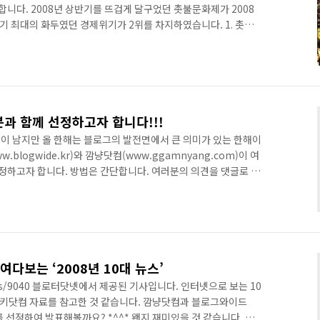
표합니다. 2008년 상반기를 뜨겁게 달구었던 촛불문화제가 2008
기 최대의 화두였던 경제위기가 2위를 차지하였습니다. 1. 촛불
는지 보여준 쾌거라고 할 수 있을 것입니다. 물론 뜻이 관철되지
 수 있습니다. 하지만 현재 마트를 중심으로 미국산쇠고기 판매
국민의 냄비근성을 보여주는 것 같아 씁쓸합니다. 2. 미국발 금
임 사태에서 출발한 금융위기와 경제위기가 대한민국을 덮쳤습
분과 함께 선정하고자 합니다!!!
이 남지만 올 한해는 블로그의 발전면에서 큰 의미가 있는 한해이
blogwide.kr)와 깜냥닷컴(www.ggamnyang.com)이 여
선정하고자 합니다. 방법은 간단합니다. 여러분의 의견을 댓글로 남
008년 10대뉴스를 선정하도록 하겠습니다. 정치,경제,IT,연예,
니다. 여러분의 기억에 가장 많이 남고 인상 깊은 뉴스를 올려주시
취합하여 발표할 예정이오니 많은 의견 개진부탁드립니다. 그럼 여러
. 감사합니다. 본 행사는 메타블로그인 블로그와이드
다보는 ‘2008년 10대 뉴스’
rchives/9040 블로터닷넷에서 제공된 기사입니다. 인터넷으로 보는 10
랭키닷컴 자료를 참고한 것 같습니다. 깜냥닷컴과 블로그와이드
뉴스를 선정하여 발표해볼까요? *^^* 왠지 재미있을 것 같습니다. 그