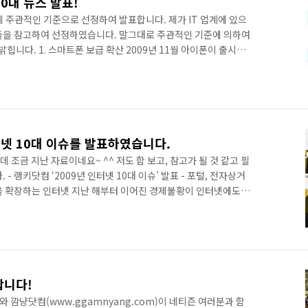
10대 뉴스 발표!
전히 제 주관적인 기준으로 선정하여 발표합니다. 제가 IT 업계에 있으
들을 참고하여 선정하였습니다. 말그대로 주관적인 기준에 의하여
 밝힙니다. 1. 스마트폰 보급 확산 2009년 11월 아이폰이 출시되
 얻으면서 스마트폰이 많은 사람들에게 확산되고 있다. 이제는 일부
대중적인 폰이 된 것이다. 스마트폰 사용자가 늘어나면서 관련 산
. 소셜미디어가 새로운 트렌드로 부상 트위터, 페이스북에서 촉발된
오르고 있다. 소셜미디어 관련하여 수많은 세미나가 개최되고 있
터넷 10대 이슈를 발표하였습니다.
데 조금 지난 자료이네요~ ^^ 저도 함 보고, 참고가 될 것 같고 필
- 랭키닷컴 ‘2009년 인터넷 10대 이슈’ 발표 - 포털, 전자상거
을 확장하는 인터넷 지난 해부터 이어진 경제불황이 인터넷에도 짙
년은 인터넷 업계 전반에 걸쳐 변화의 시발점을 만든 한 해였다. 그
및 사회적 이슈가 온라인에 실시간으로 반영되었으며, 주요 업체
업계 전반으로 영향을 확장하는 모습을 보였다. 웹사이트 분석평가
10대 이슈”를 선정하여 올 한해 인터넷 업계에 어떤 일들이 있..
합니다!
r)와 깜냥닷컴(www.ggamnyang.com)이 네티즌 여러분과 함