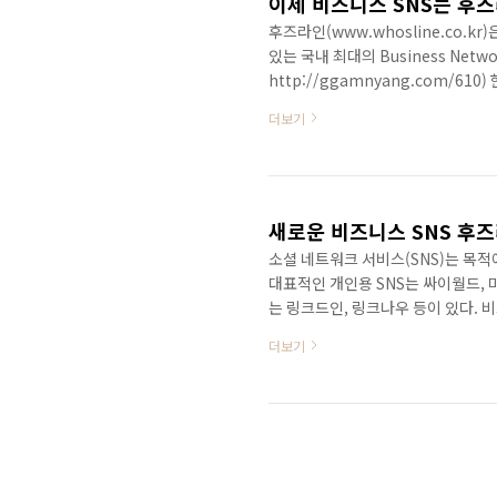
이제 비즈니스 SNS는 후
후즈라인(www.whosline.co.
있는 국내 최대의 Business Netw
http://ggamnyang.com/6
무하고 있다. 근무하고 있는 회사 
더보기
았다. 그래도 직원 50명 규모에 연
지만 혹여나 검색결과에 없을지도 모
라인이 보유하고 있는 기업정보 14
산업..
새로운 비즈니스 SNS 후즈
소셜 네트워크 서비스(SNS)는 목적에
대표적인 개인용 SNS는 싸이월드, 
는 링크드인, 링크나우 등이 있다. 
(http://www.linkedin.co
더보기
사이의 직장인으로 전세계 5대륙에 걸
직 직장동료와 네트워크를 유지하는
를 하기 전 사전조사(due dilig
스, 페이스북 등의 S..