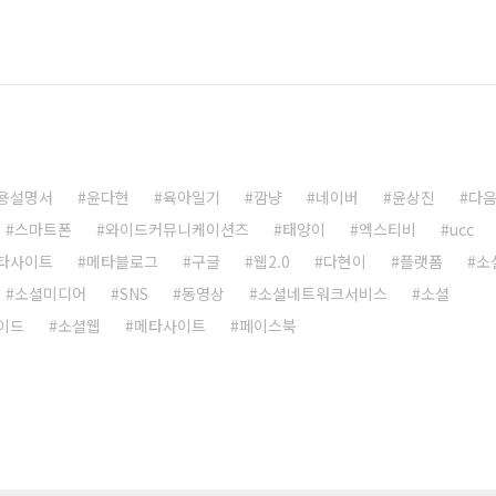
용설명서
윤다현
육아일기
깜냥
네이버
윤상진
다
스마트폰
와이드커뮤니케이션즈
태양이
엑스티비
ucc
타사이트
메타블로그
구글
웹2.0
다현이
플랫폼
소
소셜미디어
SNS
동영상
소셜네트워크서비스
소셜
이드
소셜웹
메타사이트
페이스북