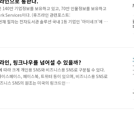
즈라인으로 통한다.
kr)은 140만 기업정보를 보유하고 있고, 70만 인물정보를 보유하고
ork Services이다. (후즈라인 관련포스트:
10) 현재 필자는 전자도서관 솔루션 국내 1등 기업인 '아이네크'에 근
정보가 후즈라인에도 있을까 하는 호기심에 '아이네크'를 검색해 보
매출 50억 이상하는 기업이니 당연히 정보가 있을 거라고는 생각하
른다는 막연한 불안감.. ^^ 하지만 검색해보고 아이네크도 후즈
0만개중 하나라는 사실을 확인할 수 있었다. 대표님의 성함과 함께
라인, 링크나우를 넘어설 수 있을까?
 따라 크게 개인용 SNS와 비즈니스용 SNS로 구분될 수 있다.
마이스페이스, 페이스북, 트위터 등이 있으며, 비즈니스용 SNS로
비즈니스 SNS의 원조는 미국의 링크드인
m/)이다. 전문직 직장 네트워킹 사이트로써 회원의 대부분은 25~65세
쳐 5,000만 명이 가입되어 있다. 대부분의 회원은 현직 또는 전
데 사이트를 사용하고 있으며 변호사를 찾거나 특정회사와 거래
ence)를 위해 네트워크를 동원하기도 한다. 링크드인은 마이스페이