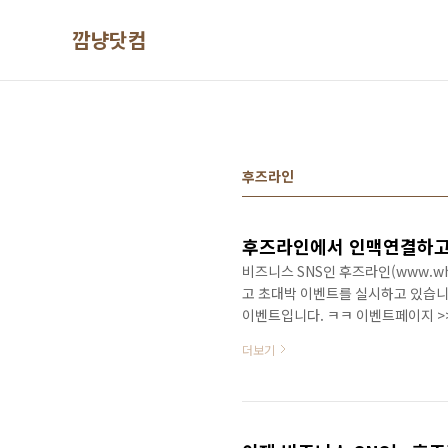
본문 바로가기
깜냥닷컴
후즈라인
후즈라인에서 인맥연결하고
비즈니스 SNS인 후즈라인(www.who
고 초대박 이벤트를 실시하고 있습니
이벤트입니다. ㅋㅋ 이벤트페이지 >
http://www.whosline.co.k
더보기
라떼 기프티콘이 100% 당첨되고요..
첨자를 발표합니다. 매주 선물고르기를
존회원은 후즈라인 초대장을 15통 보
활용해야겠군... ㅋㅋ 여기에서 ..