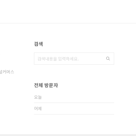
검색
음
셜커머스
전체 방문자
오늘
어제