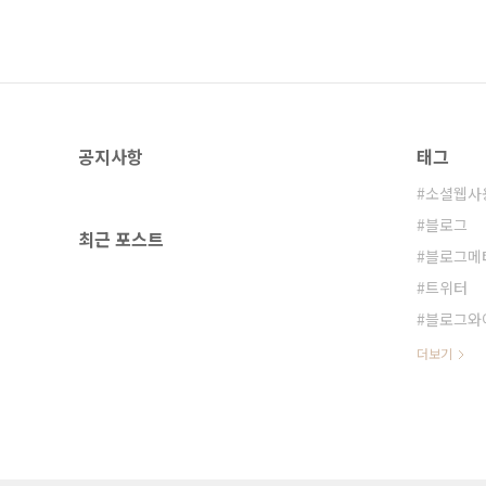
공지사항
태그
소셜웹사
블로그
최근 포스트
블로그메
트위터
블로그와
더보기