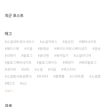
글 애즈 화면에서 모든 캠페인을 클릭하고 들어
가 보면 된다. 현재 광고하고 있는 앱이 나온다.
여기 까지 들어와서도 당쵀 광고를 어떻게 하라
최근 포스트
는 건지 모르겠다. 정..
태그
소셜네트워크서비스
소셜커머스
윤상진
메타사이트
페이스북
구글
동영상
와이드커뮤니케이션즈
깜냥
다현이
블로그
윤다현
육아일기
소셜미디어
블로그메타사이트
블로그와이드
태양이
메타블로그
네이버
SNS
소셜
다음
엑스티비
소셜웹사용설명서
트위터
플랫폼
스마트폰
소셜웹
웹2.0
ucc
더보기
검색