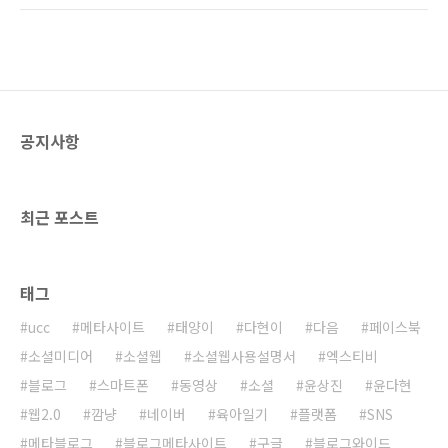
폰도 받고, 항공권도 저렴하게 구입하는 등 경제
준비를 해주셨습니다. 플랫폼을 단순히 운영체
적 이득을 얻고 있으며, 스마트폰으로 업무도 보
제나 시스템이라고 생각하시는 분이 많겠지만
고 있기 때문에 현대인들의 경제활동에 없어서
플랫폼은 고도의 비즈니스 전략입니다. 강의를
는 안 되는 존재가 되었..
통해 플랫폼 비즈니스에 대한 인사이트를 많이
얻으실 수 있을 것입니다. 저 또한 혼신의 힘을
다해 강의를 준비하도록 하겠습니다. 4시간만 들
공지사항
으면 플랫폼에 대해 상당히 많은 이야기들을 들
으실 수 있습니다. 아래의 Agenda를 보시면 정
말 대단하지 않습니까? ^^ 많은 분들이 오셔서
플랫폼 비즈니스를 보다 쉽게 배우고 고민할 수
최근 포스트
있는 시간이 되었으면 합..
태그
ucc
메타사이트
태양이
다현이
다음
페이스북
소셜미디어
소셜웹
소셜웹사용설명서
엑스티비
블로그
스마트폰
동영상
소셜
윤상진
윤다현
웹2.0
깜냥
네이버
육아일기
플랫폼
SNS
메타블로그
블로그메타사이트
구글
블로그와이드