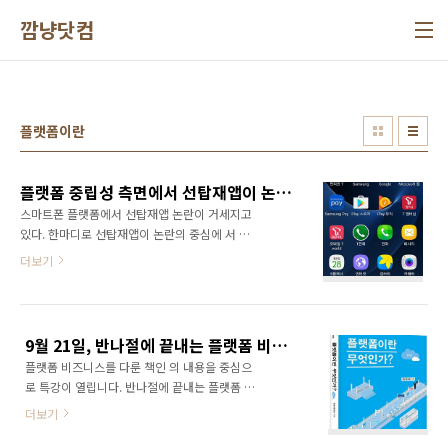
본문 바로가기
깜냥닷컴
플랫폼이란
플랫폼 중립성 측면에서 선탑재앱이 논란이 되는 이유는?
스마트폰 플랫폼에서 선탑재앱 논란이 거세지고
있다. 한마디로 선탑재앱이 논란의 중심에 서 있
는 것!그렇다면 플랫폼 중립성 측면에서 선탑재
더보기
앱이 논란이 되는 이유는 무엇일까?스마트폰이
현대인들의 필수품이 되면서 이제는 인간의 삶
에서 떼어 놓을 수 없는 디지털 문명의 핵심 이기
(利器)가 되었다. 이제는 혼자 밥 먹고 술 마실
9월 21일, 반나절에 끝내는 플랫폼 비즈니스 특강이 열립니다.
때도 외롭지 않다. 스마트폰만 있으면 외롭거나
플랫폼 비즈니스를 다룬 책인 의 내용을 중심으
심심할 뜸도 없다. 내 몸에서 반경 1m 밖으로 떨
로 특강이 열립니다. 반나절에 끝내는 플랫폼 비
어지기만 해도 불안해 하는 현대인들에게 문명
즈니스 특강 대한민국 모든 기업은 지금 당장 플
의 이기 스마트폰은 없어서는 안될 존재이다.특
더보기
랫폼 비즈니스를 준비하라! 9월 21일 토즈 양재
히 실시간으로 부동산 매물도 알아보고, 할인 쿠
점에서 진행됩니다. 특강은 플루토미디어에서