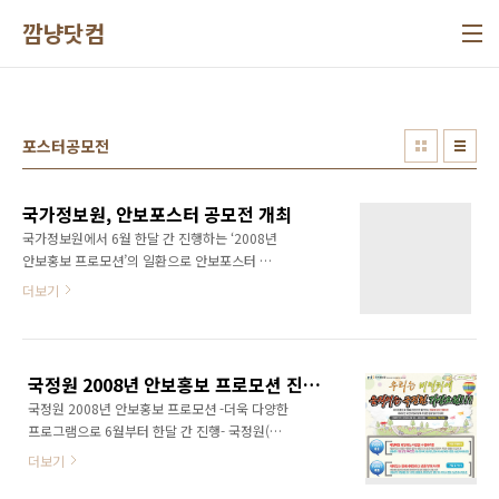
본문 바로가기
깜냥닷컴
포스터공모전
국가정보원, 안보포스터 공모전 개최
국가정보원에서 6월 한달 간 진행하는 ‘2008년
안보홍보 프로모션’의 일환으로 안보포스터 공
모전을 실시한다. 이번 공모전에서는 국가 안보
더보기
신고 번호인 111번을 알리고 국민들의 안보의식
을 고취하기 위해 기획되었다. 국가정보원은 다
양한 형태로 안보 신고 번호인 111번을 홍보 하
고 있으나 아직은 부족한 것이 사실 이라며, 모든
국정원 2008년 안보홍보 프로모션 진행 -더욱 다양한 프로그램으로 6월부터 한달 간 진행-
국민이 안전관리신고번호인 119를 인식하고 있
국정원 2008년 안보홍보 프로모션 -더욱 다양한
는 것처럼 111을 모든 국민의 머릿속에 인식 되
프로그램으로 6월부터 한달 간 진행- 국정원(원
기를 바란다고 했다. 또한 날로 다양해지고 치밀
장 김성호 www.nis.go.kr)에서 호국보훈의 달
해지는 안보 및 산업기술 유출 문제의 중요성을
더보기
인 6월을 맞이하여 ‘국정원 2008년 안보홍보 프
국민들이 알게 되어 이에 적극적이고 신속하게
로모션’을 진행한다. 국민들의 안보의식 고취와