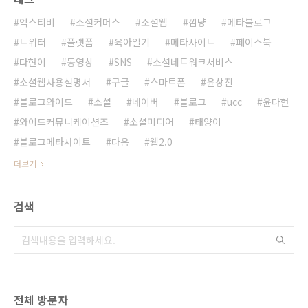
엑스티비
소셜커머스
소셜웹
깜냥
메타블로그
트위터
플랫폼
육아일기
메타사이트
페이스북
다현이
동영상
SNS
소셜네트워크서비스
소셜웹사용설명서
구글
스마트폰
윤상진
블로그와이드
소셜
네이버
블로그
ucc
윤다현
와이드커뮤니케이션즈
소셜미디어
태양이
블로그메타사이트
다음
웹2.0
더보기
검색
전체 방문자