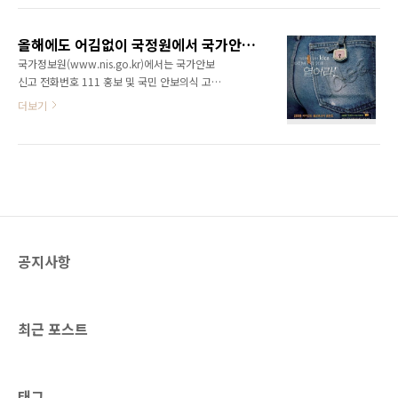
대응할 수 있도록 홍보하기 위해 안보포스터 공
안보의 중요성을 홍보하기 위해 마련한 프로모
모전을 준비하게 되었다고 한다. 안보포스터 공
션은 6월 1일부터 한달 일정으로 풍성한 프로그
모전은 6월 1일부터 7월 10일까지
올해에도 어김없이 국정원에서 국가안보 홍보포스터 공모전을 실시합니다!!!
램과 함께 한다. 이번 프로모션에서는 오프라인
www.nis111.com..
국가정보원(www.nis.go.kr)에서는 국가안보
뿐 아니라 젊은 세대가 주로 이용하는 온라인과
신고 전화번호 111 홍보 및 국민 안보의식 고취
모바일을 적극 활용해 전 국민이 쉽게 이벤트에
를 위하여 총상금 규모 1,500만원 규모의 홍보
더보기
접근할 수 있도록 하였으며, 국정원 가상 요원 체
포스터 디자인 공모전을 개최합니다. 2008 국가
험, 안보 포스터 공모전, 안보 플래쉬 게임, 풀빵
안보 홍보포스터 공모전은 국가정보원 안보이벤
닷컴에서 진행하는 UCC이벤트등 다양한 프로그
트 사이트(www.nis111.com)에서 응모하실
램을 준비하고 있다. 국정원에서 심혈을 기울인
수 있습니다. 국가정보원 안보이벤트 사이트
부분은 온라인(www.nis111.com)과 오프..
(www.nis111.com)는 6월 1일 오픈합니다. 이
벤트 사이트는 조금만 기다려주세요! 공모전에
관심 있는 분들의 많은 참여 부탁 드립니다. 1등
상금이 무려 700만원입니다~ ^^ 그리고, 본 포
공지사항
스터공모전 공고를 여러분의 블로그와 카페에
홍보해주시면 감사하겠습니다. 포스터공모전 관
련하여 좋은 정보가 될 수 있을 거라고 생각합니
다. 참고로, 제일 아래의 문의 전화로 전화 ..
최근 포스트
태그