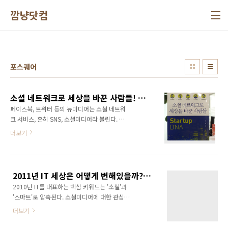
본문 바로가기
깜냥닷컴
포스퀘어
소셜 네트워크로 세상을 바꾼 사람들! 그들에게서 얻는 스타트업 인사이트!
페이스북, 트위터 등의 뉴미디어는 소셜 네트워
크 서비스, 흔히 SNS, 소셜미디어라 불린다. 이
들 서비스들이 세상에 나오면서 참으로 많은 것
더보기
들이 바뀌었다. 사람과 사람이 SNS를 통해 연결
되고 관계를 맺고 친구가 되고 비즈니스를 수행
하고 있다. 이제는 SNS가 없으면 친구 관계도 그
렇고 비즈니스도 그렇고 도대체가 아무것도 할
2011년 IT 세상은 어떻게 변해있을까? (2011년 IT 산업 전망)
수 없는 세상이 되었다. 어찌보면 세상의 모든 것
2010년 IT를 대표하는 핵심 키워드는 '소셜'과
이 SNS를 중심으로 돌아가고 있다 할 수 있을 만
'스마트'로 압축된다. 소셜미디어에 대한 관심이
큼 파급력이 매우 크다. 사람들의 생각, 라이프스
폭증했으며, 트위터, 페이스북이 외국 서비스로
타일.. 결국은 패러다임 자체를 바꾸었다 할 수
더보기
는 이례적으로 대한민국에서 성공하기도 했다.
있다. 이것은 인터넷이 열린 이후 웹 2.0 열풍을
또한 2010년을 모바일 비즈니스의 원년이라고