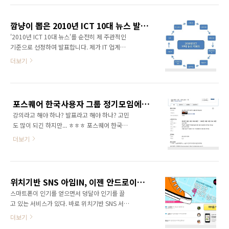
지나 현재로 오면서 가장 파급력있는 변화이다.
도 한다. 그만큼 아이폰이 미친 영향은 지대했으
단순히 기술에 의존해서 발전해 온 것이 아니라
며 국내 모바일시장의 생태계가 급변하고 있다.
기술을 베이스로 사람들이 만들어 나가는 서비
깜냥이 뽑은 2010년 ICT 10대 뉴스 발표!
그 동안 모바일 시장에서 플랫폼을 장악하고 무
스..
'2010년 ICT 10대 뉴스'를 순전히 제 주관적인
소불위의 권력을 휘두르던 이동통신사업자들은
기준으로 선정하여 발표합니다. 제가 IT 업계에
스마트폰의 등장으로 단말기 제조사와 애플리케
있으면서 몸소 느낀 부분들과 뉴스 기사들을 참
더보기
이션 개발사에 플랫폼을 내줘야 하는 상황에 몰
고하여 선정하였습니다. 말그대로 주관적인 기
리고 있다. 그렇다면 2011년 IT 세상은 어떻게
준에 의하여 선정한 2010년 ICT 10대 뉴스임을
변해 있을까? 첫째, 소셜미디어를 활용한 다양한
밝힙니다. 1. 스마트폰 보급 확산 2009년 11월
비즈니스 모델이 나오게 될 것이다. 2010년에
아이폰이 출시되고, 2010년 갤럭시S가 큰 인기
'소셜미디어 배우기 열풍'이 불었다면 이제는 소
포스퀘어 한국사용자 그룹 정기모임에서 1시간 동안 강의를 합니다.
를 얻으면서 스마트폰이 많은 사람들에게 확산
셜미디어를 본격..
강의라고 해야 하나? 발표라고 해야 하나? 고민
되고 있다. 이제는 일부 IT업계 종사자들만 쓰는
도 많이 되긴 하지만... ㅎㅎㅎ 포스퀘어 한국사
폰이 아닌 대중적인 폰이 된 것이다. 스마트폰 사
용자 그룹 정기모임에서 '소셜마케팅믹스 5C' 전
용자가 늘어나면서 관련 산업도 폭발적으로 성
더보기
략에 대한 강의를 합니다. [소셜 웹 사용설명서]
장하고 있다. 2. 소셜미디어가 새로운 트렌드로
에서 소개하고 있는 소셜마케팅믹스 전략에 대
부상 트위터, 페이스북에서 촉발된 소셜미디어
해 이야기하고자 합니다. 물론 그 전에 소셜 웹에
가 이제는 웹의 대세로 떠오르고 있다. 소셜미디
대한 개론적인 내용을 이야기할 겁니다.
어 관련하여 수많은 세미나가 개최되고 있다...
위치기반 SNS 아임IN, 이젠 안드로이드폰에서도 즐길 수 있다.
http://www.linknow.kr/event/1005157 사
스마트폰이 인기를 얻으면서 덩달아 인기를 끌
실 강의 형식이라고는 하나 참석하신 분들과 가
고 있는 서비스가 있다. 바로 위치기반 SNS 서비
볍게 이야기하면서 진행하고 싶습니다. 10월 13
스이다. 일명 LBS라고도 한다. 스마트폰 자체에
더보기
일이니 얼마 남지 않았네요~ '소셜 웹 사용설명
장착된 GPS수신장치를 통하여 현재 내가 어디
서' 책을 가져오시면 제가 직접 싸인도 해드리도