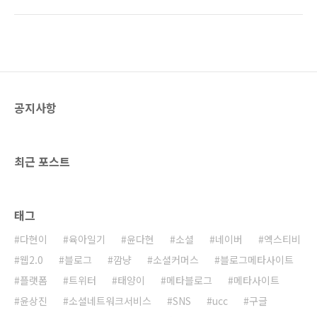
에 있는지 추적이 가능하기에 가능한 일이다. 한
록 하겠습니다. 관심있으신 분은 많이많이 참석
마디로 스마트폰때문에 생겨난 서비스라고나 할
해주세요~ 그럼 기다리고 있겠습니다.
까? 세계적으로는 포스퀘어(foursquare.com)
가 가장 큰 인기를 얻고 있다. 정말 발빠르게 위
치기반 SNS 시장에 뛰어들어 뺏지를 제공하는
전략을 펼쳐 대박을 터트린 서비스다. 하지만 외
국 서비스이기 때문에 우리나라 실정에는 조금
공지사항
안맞는 부분도 없진 않다. 물론 우리나라에서도
포스퀘어 한국사용자 그룹 정기모임을 통해 커
뮤니티도 활발히 펼쳐지고 있지만 분명 한계는
있다. 이와같이 위치기반 SNS에 대한 국내 사용
최근 포스트
자의 니즈가 ..
태그
다현이
육아일기
윤다현
소셜
네이버
엑스티비
웹2.0
블로그
깜냥
소셜커머스
블로그메타사이트
플랫폼
트위터
태양이
메타블로그
메타사이트
윤상진
소셜네트워크서비스
SNS
ucc
구글