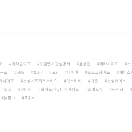
어
메타블로그
소셜웹사용설명서
윤상진
메타사이트
소
구글
SNS
웹2.0
ucc
네이버
블로그와이드
페이스
타사이트
소셜네트워크서비스
엑스티비
다음
소셜커머스
소셜
윤다현
와이드커뮤니케이션즈
스마트폰
동영상
블로그
트위터