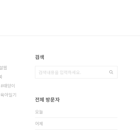
검색
셜웹
북
태양이
육아일기
전체 방문자
오늘
어제