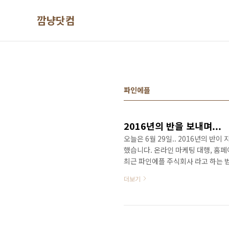
본문 바로가기
깜냥닷컴
파인에플
2016년의 반을 보내며...
오늘은 6월 29일.. 2016년의 반
했습니다. 온라인 마케팅 대행, 홈페
최근 파인에플 주식회사 라고 하는 
(www.ringpl.com) 사이트가
더보기
요. 아직은 멘토링 이라는 시장이 
렵다고 하는지 그 이유를 알겠네요. 
고, 하자니 돈이 안벌리니 말입니다.
다. 그..