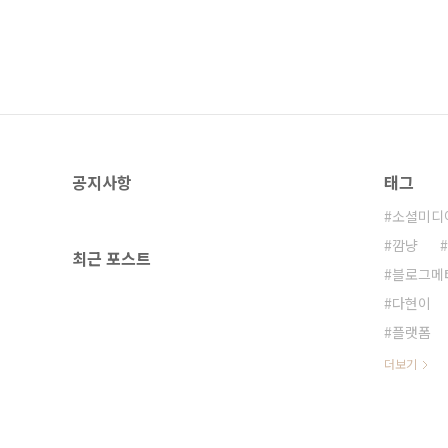
공지사항
태그
소셜미디
깜냥
최근 포스트
블로그메
다현이
플랫폼
더보기