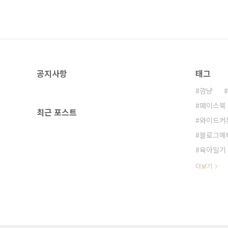
공지사항
태그
깜냥
페이스북
최근 포스트
와이드커
블로그메
육아일기
더보기