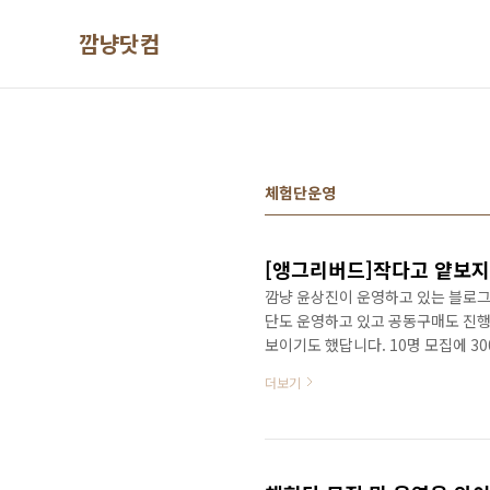
본문 바로가기
깜냥닷컴
체험단운영
깜냥 윤상진이 운영하고 있는 블로그와
단도 운영하고 있고 공동구매도 진행
보이기도 했답니다. 10명 모집에 3
고 귀여워서 일꺼에요~ ^^ 워낙 
더보기
다. 10명 모집에 300명이 넘게 
도 그러면 안되겠죠.. ㅠㅠ 그래서
진행하고 있거든요~ 정가 41,000원
에 구매한 것이죠..