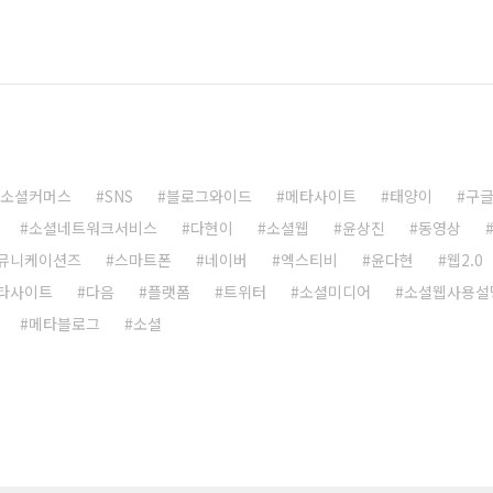
소셜커머스
SNS
블로그와이드
메타사이트
태양이
구
소셜네트워크서비스
다현이
소셜웹
윤상진
동영상
뮤니케이션즈
스마트폰
네이버
엑스티비
윤다현
웹2.0
타사이트
다음
플랫폼
트위터
소셜미디어
소셜웹사용설
메타블로그
소셜