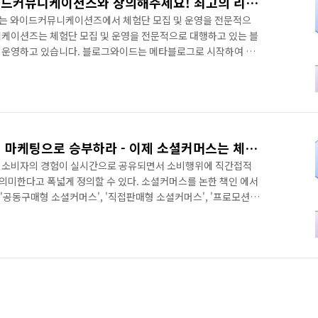
체험단 모집 및 운영은 와이드커뮤니케이션즈와 상의해주세요! 최고의 리뷰로 보여드리겠습니다!
는 와이드커뮤니케이션즈에서 체험단 모집 및 운영을 전문적으
케이션즈는 체험단 모집 및 운영을 전문적으로 대행하고 있는 블
r)를 운영하고 있습니다. 블로그와이드는 메타블로그로 시작하여 지
있는 뉴미디어입니다. 메타블로그를 통해 축적된 6,000여명의
블로거 네트워크를 활용할 수 있는 체험단 마케팅을 주력 비즈니
단 마케팅 및 바이럴 마케팅을 계획하고 계시다면 와이드커뮤니케
logwide.kr)와 상의해 주시기 바랍니다. 특히 와이드커뮤니케이션
소셜 빠진 소셜커머스, 체험 마케팅으로 승부하라 - 이제 소셜커머스는 체험 기반으로 진화 한다
 소비자의 경험이 실시간으로 공유되면서 소비행위에 직간접적
 의미한다고 폭넓게 정의할 수 있다. 소셜커머스를 논한 책인 에서
 '공동구매형 소셜커머스', '직접판매형 소셜커머스', '프로모션형
 소셜커머스를 구분하고 있는데, 공통적으로 소셜미디어를 중요한
인할 수 있다. 결국 소셜커머스의 핵심은 소셜미디어를 통한 입
입소문이 중요한 이유는 바로 관계를 기반으로 하고 있기 때문에
소비자들은 소셜미디어 상에서 이미 관계를 맺고 소통하고 있는
별..