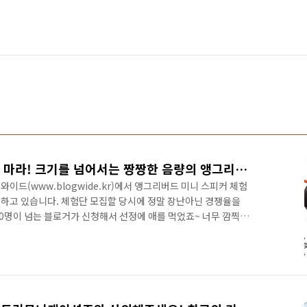
[앵그리버드]작다고 얕보지 마라! 크기를 넘어서는 짱짱한 음량의 앵그리버드 미니 스피커!
이드(www.blogwide.kr)에서 앵그리버드 미니 스피커 체험
하고 있습니다. 체험단 모집할 당시에 정말 장난아닌 경쟁율을
00명이 넘는 블로거가 신청해서 선정에 애를 먹었죠~ 너무 깜찍하
예뻐보여서 저도 체험단을 하고 싶었지만 도저히 할 수가 없었습니
신청하셨는데 워낙 쟁쟁한 분들이 많아서 말이죠~ 아무리 주최자라 해
 그냥 사버렸습니다. 블로그와이드에서 체험단과 함께 공동구매도
 하는 앵그리버드 미니 스피커를 15% 저렴한 가격인 34,800원