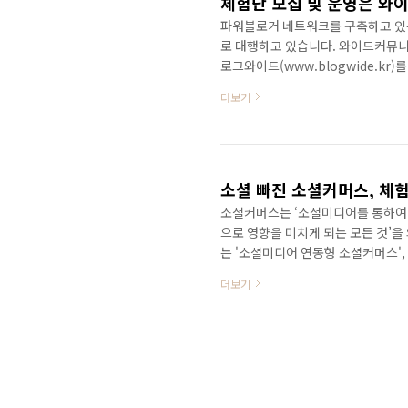
파워블로거 네트워크를 구축하고 있
로 대행하고 있습니다. 와이드커뮤니
로그와이드(www.blogwide.k
금은 인터넷언론으로 성장해 나가고 
더보기
블로거 네트워크와 300여명의 파워
스 모델로 가져가고 있습니다. 체험
이션즈(http://widecomms.b
즈는 체험단과 함께 공동구매도 동..
소셜커머스는 ‘소셜미디어를 통하여
으로 영향을 미치게 되는 모든 것’을
는 '소셜미디어 연동형 소셜커머스',
소셜커머스' 등의 네 가지 유형으로
더보기
홍보의 수단으로 활용하고 있음을 확
소문과 추천에 있다. 소셜미디어의 
효과가 높다는데 있다. 일반적으로 
친구들이 추천해준 정보이기 때문에 