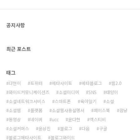
있습니다. 체험단 마케팅 및 바이럴 마케팅을 계
획하고 계시다면 와이드커뮤니케이션즈
(http://widecomms.blogwide.kr)와 상의해
공지사항
주시기 바랍니다. 특히 와이드커뮤니케이션즈는
체험단과 함께 공동구매도 동..
최근 포스트
태그
다현이
트위터
메타사이트
메타블로그
웹2.0
와이드커뮤니케이션즈
소셜미디어
SNS
태양이
소셜네트워크서비스
스마트폰
육아일기
소셜
소셜웹
플랫폼
소셜웹사용설명서
페이스북
깜냥
동영상
네이버
ucc
윤다현
엑스티비
소셜커머스
윤상진
블로그
다음
구글
블로그메타사이트
블로그와이드