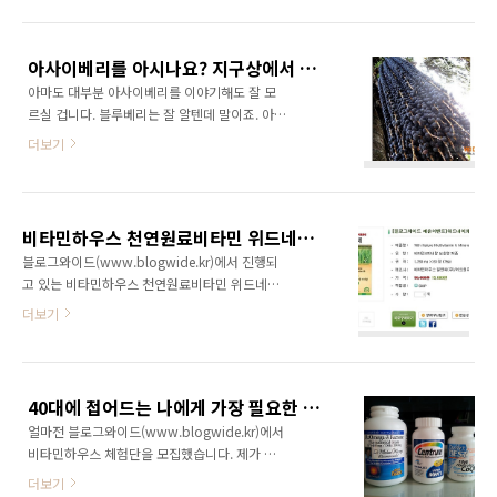
로운 그 무엇이었으며, 유통 시장을 바꿀 혁신적
들어오기 때문이다. 그렇다고 현미밥을 해 먹는
인 모델이었다. 그랬던 소셜커머스가.. 지금은 더
다고 해서 현미의 영양을 그대로 흡수할 수 있을
도 말고 덜도 말고 그냥 허울뿐인 '소셜커머스',
까? 정답은 아니올시다! 현미의 영양을 100%
아사이베리를 아시나요? 지구상에서 항산화력이 가장 뛰어난 슈퍼푸드입니다!
공동구매 사이트로 전락하고 말았다. 사실 소셜
바르게 섭취하기..
아마도 대부분 아사이베리를 이야기해도 잘 모
커머스의 혁신은 오프라인 업소들의 서비스 쿠
르실 겁니다. 블루베리는 잘 알텐데 말이죠. 아사
폰을 온라인으로 파는 것이었다. 그 동안 온라인
이베리는 지구상에서 항산화력이 가장 뛰어난
으로 들어오지 못하고 있던 오프라인 업소들을
더보기
슈퍼푸드(SUPER FOOD)로 키위의 120배, 블
온라인으로 끌어들여 새로운 시장을 형성한 것
루베리의 22배나 되는 월등한 효과가 있고, 항산
이다. 하지만 지금은 어떤가? 오프라인 업소들
화를 도와주는 안토시아닌과 폴리페놀 성분은
쿠폰도 간간히 보이지만 대부분 공산품(제품)을
노화방지뿐만 아니라 심장질환의 위험을 줄여주
판매하고 있다. 일반 쇼핑몰이나 오픈마켓과 크
비타민하우스 천연원료비타민 위드네이처 멀티비타민&미네랄 공동구매(60% 할인)가 2월말까지 연장되어 진행됩니다!
고 시력회복이나 신장기능 향상, 혈류개선 이외
게 다르지 않다. 거기다..
블로그와이드(www.blogwide.kr)에서 진행되
에 머리를 맑게 해주며 정신적 질병에도 도움을
고 있는 비타민하우스 천연원료비타민 위드네이
주는 것으로 알려져 있습니다. 또한 다이어트효
처 멀티비타민&미네랄 공동구매(60% 할인)가
더보기
과, 콜레스테롤 수치 감소와 암세포를 파괴시키
2월말까지 연장되어 진행됩니다! 저도 제품을
는 항암효과까지 가지고 있습니다. 최근에는 플
구매해서 먹고 있는데요, 아주 좋은 제품입니다.
로리다 대학교에서 백혈병 세포를 치유하는 작
(제품 리뷰: http://ggamnyang.com/1323)
용을 증명한 바 있고, 이미 미국과 유럽 등지에서
당초 일정은 1월 말까지로 되어 있었으나 너무
안티에이징의 차세대 주자로 떠오르고 있습니
40대에 접어드는 나에게 가장 필요한 건 뭐? 비타민하우스의 위드네이처 멀티비타민 앤 미네랄
많은 분들이 구매를 해주셔서 연장해서 진행하
다. 아사이베리를 '아마존의 선물..
얼마전 블로그와이드(www.blogwide.kr)에서
기로 결정이 되었습니다. 곧 설인데요.. 설 선물
비타민하우스 체험단을 모집했습니다. 제가 진
로 비타민은 어떠신지요? 정가 50,000원인 제
행하는 체험단이기에 제가 체험단에 선정되기는
품을 60% 할인된 가격인 19,600원에 구매하실
더보기