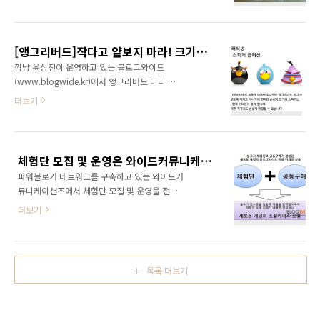
좀 그렇고 해서 저는 공동구매로 구매했답니다.
수 있습니다. 관심 있으신 분들은 지금 바로 구매
^^ 비타민하우스 은 시중에서 할인 판매되지 않
해 보세요! 비타민 위드네이처 공동구매 하기:
았던 알짜 제품으로써 블로그와이드가 비타민하
http://www.blogwide.kr/article/35918 *
우스와 제휴하여 온라인 최초로 60% 파격 할인
본 제품은 소..
[앵그리버드]작다고 얕보지 마라! 크기를 넘어서는 짱짱한 음량의 앵그리버드 미니 스피커!
가 공동구매를 진행하고 있습니다. 5만원짜리 멀
깜냥 윤상진이 운영하고 있는 블로그와이드
티비타민 한통을 19,600원에 구매할 수 있는 찬
(www.blogwide.kr)에서 앵그리버드 미니 스
스인 것이죠. (공동구매보기:
피커 체험단도 운영하고 있고 공동구매도 진행
더보기
http://www.blogwide.kr/article/35918) 사
하고 있습니다. 체험단 모집할 당시에 정말 장난
실 체험단 모집과 함께 공동구매도 함께 진행하
아닌 경쟁율을 보이기도 했답니다. 10명 모집에
는 경우가 많은데요.. 체험단에 선정되지는 못하
300명이 넘는 블로거가 신청해서 선정에 애를
더라도 공동구매를 통해서 저도 꼭 구매하고 있
먹었죠~ 너무 깜찍하고 귀여워서 일꺼에요~ ^^
습니다. 이번에도 공동구매를 통해서 구매를 했
체험단 모집 및 운영은 와이드커뮤니케이션즈와 상의해주세요! 최고의 리뷰로 보여드리겠습니다!
워낙 예뻐보여서 저도 체험단을 하고 싶었지만
는데요, 거..
파워블로거 네트워크를 구축하고 있는 와이드커
도저히 할 수가 없었습니다. 10명 모집에 300명
뮤니케이션즈에서 체험단 모집 및 운영을 전문
이 넘게 신청하셨는데 워낙 쟁쟁한 분들이 많아
적으로 대행하고 있습니다. 와이드커뮤니케이션
서 말이죠~ 아무리 주최자라 해도 그러면 안되겠
더보기
즈는 체험단 모집 및 운영을 전문적으로 대행하
죠.. ㅠㅠ 그래서 그냥 사버렸습니다. 블로그와이
고 있는 블로그와이드(www.blogwide.kr)를
드에서 체험단과 함께 공동구매도 진행하고 있
운영하고 있습니다. 블로그와이드는 메타블로그
거든요~ 정가 41,000원 하는 앵그리버드 미니
로 시작하여 지금은 인터넷언론으로 성장해 나
스피커를 15% 저렴한 가격인 34,800원에 구매
목록 더보기
가고 있는 뉴미디어입니다. 메타블로그를 통해
한 것이죠..
축적된 6,000여명의 블로거 네트워크와 300여
명의 파워블로거 네트워크를 활용할 수 있는 체
험단 마케팅을 주력 비즈니스 모델로 가져가고