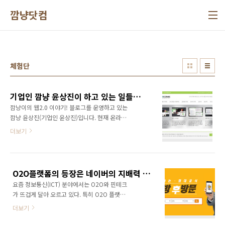
본문 바로가기
깜냥닷컴
체험단
기업인 깜냥 윤상진이 하고 있는 일들과 할 수 있는 일들..
깜냥이의 웹2.0 이야기! 블로그를 운영하고 있는
깜냥 윤상진(기업인 윤상진)입니다. 현재 온라인
마케팅 대행사인 와이드커뮤니케이션즈와 플랫
더보기
폼경제경영연구소를 운영하고 있습니다. 깜냥
윤상진이 하고 있는 일들과 할 수 있는 일들을 정
리해서 공유합니다. 서로 협력하고 시너지가 날
수 있는 부분들이 있다면 사업 제안 주시기 바랍
O2O플랫폼의 등장은 네이버의 지배력 약화로 이어질 것인가?
니다. 1. 온라인 및 SNS 마케팅:
요즘 정보통신(ICT) 분야에서는 O2O와 핀테크
http://widecomms.net/ 온라인 홍보나 마케
가 뜨겁게 달아 오르고 있다. 특히 O2O 플랫폼
팅, SNS 마케팅 분야는 저의 가장 핵심 분야입니
은 지역 소상공인에게 힘을 실어주고 있다. 이러
다. 기업 및 공공기관, 지자체 SNS 운영 사업도
더보기
한 결과가 예측된다면 결국에는 O2O 플랫폼이
진행 가능하니 문의주시기 바랍니다. 회사 연혁:
네이버의 지배력 약화로 이어질 것으로 보인다.