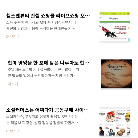
http://widecomms.net/history/ 2. 쇼핑몰 운
사실 소상공인들에게 네이버는 절대적인 마케팅
영: http://lifeshopping.net/ 생활에 관련된 모
수단이다. 키워드 클릭당 1~2만원짜리 광고를
든 제품..
헬스앤뷰티 컨셉 쇼핑몰 라이프쇼핑 오픈, 건강과 아름다움을 함께 챙기자!
울며 겨자먹기로 해야 한다. 그게 아니면 홍보가
소득 수준이 높아지고 삶의 질이 향상되면서 나
전혀 되지 않기 때문이다. 블로그 체험단을 운영
자신의 건강과 미용에 투자하는 현대인들이 늘
하거나 상위노출을 하려 해도 거기에서 깨지는
고 있다. 현대 의학의 발달로 평균수명이 80세
더보기
돈이 어마어마하다. 문제는 블로그건 상위노출
전후로 늘어나고 있으며, 지금 2~30대 젊은 세
이건 간에 전부 네이버에 해야 효과를 볼 수 있다
대는 평균수명이 100세에 육박할 것으로 전망되
는 것이다. 결국은 네이버를 광고 매체로 삼을 수
기도 한다. 2009년 유엔이 발표한 '세계 인구 고
밖에 없다. 돈을 네이버에 내느냐, 블로그 광고
령화' 보고서에서는 평균수명이 100세에 육박하
대행사에 내느냐의 차이다. 이러니 네이버가 블
현미 영양을 한 포에 담은 나루아토 현미효과, 현미로 건강해질 수 있을까?
는 신(新)인류를 호모 헌드레드(Homo
로그 홍보를 ..
옛날에는 보리밥이니 잡곡밥이니 현미밥이니 이
Hundred)라고 지칭하여 화제가 되기도 했다.
런 밥들도 없어서 못먹었다마는 지금 우리가 살
100세 보험이 등장하는 이유이기도 하다. 이렇
고 있는 현대에는 물질이 너무나 풍족하여 굳이
듯 현대 의학의 발달은 병에 걸리지 않고 오래 살
더보기
보리밥, 잡곡밥, 현미밥을 찾아 먹지는 않는다.
고 싶어했던 과거와 달리 유병 장수 시대라는 말
물론 가끔 별미로 찾아 먹기는 하지만 주식으로
까지 생겨날 정도로 병에 걸리더라도 꾸준한 치
먹기는 불편한게 사실이다. 그런데 우리가 먹기
료와 관리로 행복한 노년을 보낼 수 있는 시대가
편한하고 맛있는 백미로 밥을 먹다 보니 쌀의 좋
되었다. 결국 길어진 노년을 어떻게 하면 건강하
소셜커머스는 어쩌다가 공동구매 사이트로 전락했을까?
은 영양 성분을 많이 흡수하지 못하고 있다. 백미
고 아름답..
소셜커머스, 무엇이고 어떻게 활용할 것인가? 라
에서는 벗겨내 버리는 현미강에는 쌀의 전체 영
는 책을 내고 강연, 칼럼 활동을 활발히 하면서
양중 95%가 들어 있을 정도로 많은 영양분을 갖
나름 소셜커머스 전문가 행세를 하고 다니던 시
더보기
고 있지만 우리는 먹을 수 없다. 흰 쌀밥을 먹고
절이 있었다. 그때는 소셜커머스가 말그대로 새
있다면 현미강은 이미 벗겨져서 우리네 집으로