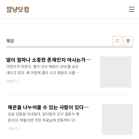
본문 바로가기
깜냥닷컴
체온
땀이 얼마나 소중한 존재인지 아시는가? - 인체의 신비!
다현이가 아프다. 열이 나서 체온이 39도를 오르
내리고 있다. 왜 이렇게 열이 나고 체온이 오를
까? 그건 바로 땀이 안나기 때문이다. 체온이 오
더보기
르면 땀이 나서 열을 식혀줘야 하는데 땀이 안나
는 것이다. 그래서 온몸이 불덩이인데 몸은 물기
가 하나도 없다. 열이 이렇게 오르면 일단 서스펜
좌약을 넣어주고, 물약이 있으면 물약도 먹여야
체온을 나누어줄 수 있는 사람이 있다는 것...
한다. 약효가 나타나기 까지는 시간이 걸리기 때
오늘 안동을 다녀왔다. 집사람의 친구 결혼식 때
문에 바로 미지근한 물로 목욕을 시켜서 열을 강
문이다. 하필이면 가장 추운날에 안동까지 다녀
제로 낮춰야 한다. 목욕을 2~3번 시키고, 물기를
와야 하니 힘들더군... ㅋㅋ 운전하면 피곤할 것
안닦아주고 그래도 말리면서 열을 내린다. 그리
더보기
같아 버스로 다녀와서 그나마 그렇게 피곤하지
고 조금 있으면 약효가 나타나면서 땀이 나기 시
는 않다. 그래도 집사람과 다녀오니 마음이 흐믓