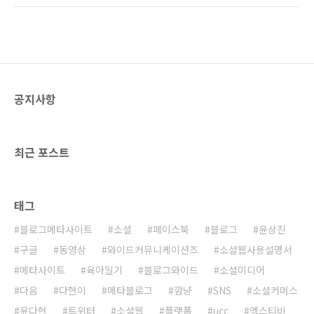
작한다. 물론 땀이 안나는 경우가 많이 있다. 이
했다. 추울때 서로에게 체온을 나누어 주며 의지
럴때는 지속적으로 체온을 체크하면서 열이 떨
할 수 있는 사람이 있다는게 행복했기 때문이다.
어질 때까지 간호를 해줘야 한다. 근데 정말 경이
내가 추우면 집사람이 체온을 나눠주고, 집사람
롭지 ..
이 추우면 내가 체온을 나눠주고... 인생이 행복
을 찾아 떠나는 여행이라고 한다면 나는 반쯤은
찾은 것 같다. *^^*
공지사항
최근 포스트
태그
블로그메타사이트
소셜
페이스북
블로그
윤상진
구글
동영상
와이드커뮤니케이션즈
소셜웹사용설명서
메타사이트
육아일기
블로그와이드
소셜미디어
다음
다현이
메타블로그
깜냥
SNS
소셜커머스
윤다현
트위터
소셜웹
플랫폼
ucc
엑스티비