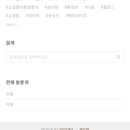
소셜웹사용설명서
윤다현
동영상
다음
블로그
소셜웹
네이버
윤상진
메타사이트
더보기
검색
전체 방문자
오늘
어제
DESIGN BY
TISTORY
관리자