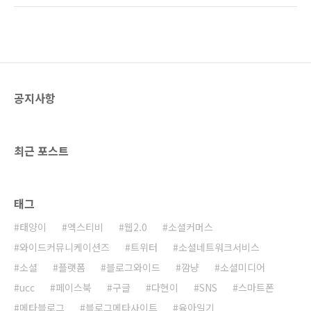
익분기점을 넘기려 안간힘을 쓴다. 열악한 출판
목이 매치되지 않는다는 의견도 상당히 많습니
시장에서 어쩌면 당연한 일이다. 그렇기 때문에
다. 어떤 분은 책 제목을 보고 내용이 연상되지
출판사 입장에서는 한권이라도 더 팔릴 수 있는
않는다며 불만을 토로하기도 합니다. 사실 이 책
책 제..
의 원제는 '소셜 웹 경제학'이었습니다. 웹 2.0을
넘어 대세로 자리잡고 있는 소셜에 대해 소개하
고 소셜을 경제적인 관점에서 풀어내고자 했습
공지사항
니다. 아무래도 책 제목을 '소셜 웹 경제학'이라
짓고 책을 써내려갔기 때문에 책 내용과 가장 잘
맞는 책 제목은 아무래도 '소셜 웹 경제학'이겠지
요~ 하지만 책을 내는 출판사 입장은 저자와 조..
최근 포스트
태그
태양이
엑스티비
웹2.0
소셜커머스
와이드커뮤니케이션즈
트위터
소셜네트워크서비스
소셜
플랫폼
블로그와이드
깜냥
소셜미디어
ucc
페이스북
구글
다현이
SNS
스마트폰
메타블로그
블로그메타사이트
육아일기