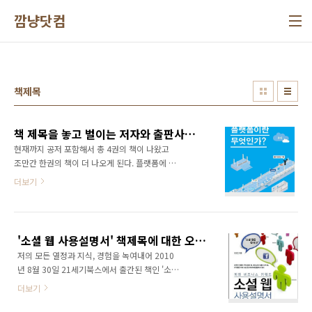
본문 바로가기
깜냥닷컴
책제목
책 제목을 놓고 벌이는 저자와 출판사의 피할 수 없는 신경전
현재까지 공저 포함해서 총 4권의 책이 나왔고
조만간 한권의 책이 더 나오게 된다. 플랫폼에 대
한 이해와 활용 전략에 대해 아주 쉽게 쓴 책이
더보기
다. 플랫폼을 가장 쉽고 재미있게 풀어쓴 책이라
생각하면 이해가 쉬울 듯 하다. 단순히 플랫폼의
개념만 소개하고 있는 책이 아니라 '플랫폼 비즈
니스'에 대해 포괄적으로 다루고 있다. 모든 기업
'소셜 웹 사용설명서' 책제목에 대한 오해와 진실!
인, 직장인들이 꼭 봐야 하는 필독서로써 손색이
저의 모든 열정과 지식, 경험을 녹여내어 2010
없다고 자부한다. 그런데 책 제목을 정하는데 있
년 8월 30일 21세기북스에서 출간된 책인 '소셜
어 출판사와 많은 이견이 있었다. 생각해 보면 책
웹 사용설명서'의 책제목에 대한 의견이 분분합
제목을 정할때는 항상 그랬던 것 같다. 출판사는
더보기
니다. 책 제목이 탁월하다는 이야기부터, 훌륭하
당장에 책을 출간하고 대박은 고사하고라도 손
다는 이야기도 많이 듣고 있지만 책 내용과 책 제