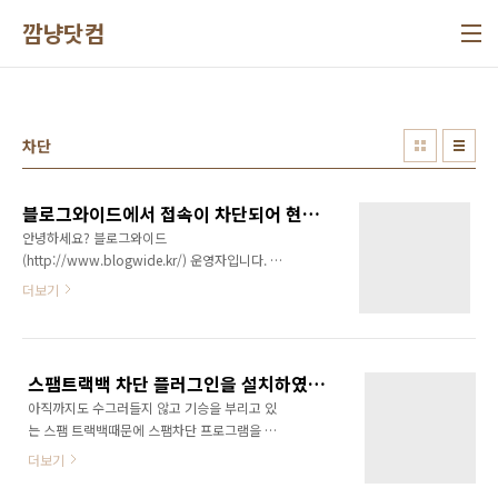
본문 바로가기
깜냥닷컴
차단
블로그와이드에서 접속이 차단되어 현재 페이지로 이동하였습니다.
안녕하세요? 블로그와이드
(http://www.blogwide.kr/) 운영자입니다. 지
금 보시고 계시는 페이지는 블로그와이드 운영
더보기
자가 운영하는 블로그입니다. 블로그와이드는
해외 디도스 공격과 해킹 공격을 방어하기 위하
여 해외 IP의 접속을 모두 차단하였습니다. 또한
해킹이 의심되는 IP와 Agent를 모두 차단하고
스팸트랙백 차단 플러그인을 설치하였습니다.
있습니다. 1.해킹 시도 (직접시도 또는 감염된 바
아직까지도 수그러들지 않고 기승을 부리고 있
이러스에 의한 해킹시도) 2.공격성 트래픽 유발
는 스팸 트랙백때문에 스팸차단 프로그램을 설
(고의적이거나 감염된 바이러스에 의한 공격시
치하였습니다. 스팸트랙백 삭제하다가 어처구니
도) 3.허락되지 않는 콘텐츠 접근 (고의적이거나
더보기
없게도 애써 받은 피같은 트랙백을 삭제하는 불
감염된 바이러스에 의한 접근시도) 해외 IP가 모
상사가 발생하기도 했습니다... ㅠㅠ 효과를 확인