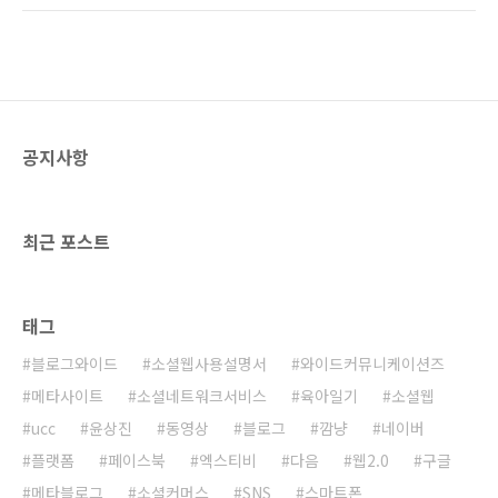
두 차단되었기 때문에 해외에서는 블로그와이드
하지는 못했지만 귀찮아서 설치하지 않고 있다
를 이용하실 수 없습니다. 이점 해외 이용자분께
가 시간을 내서 설치하고 나니 속이 후련해서 글
송구하기 그지없습니다. 하지만 제가 해킹을 방
을 남겨봅니다. 광고효과 전혀 없는, 아무 의미없
어할 수 있는 역량이..
는 스팸을 왜 보내는지 모르겠습니다. 혹시 스팸
때문에 골머리를 썩고 계시는 분이 계시다면 차
칸아이님께서 제작하여 배포하는 플러그인 프로
공지사항
그램을 다운받아서 설치해보시기 바랍니다. 아
직까지는 효과를 속단하기는 이르지만 이런 플
러그인을 제작하여 배포해주신 차칸아이님께 감
사드립니다.
최근 포스트
http://www.tattertools.com/ko/bbs/view.php?..
태그
블로그와이드
소셜웹사용설명서
와이드커뮤니케이션즈
메타사이트
소셜네트워크서비스
육아일기
소셜웹
ucc
윤상진
동영상
블로그
깜냥
네이버
플랫폼
페이스북
엑스티비
다음
웹2.0
구글
메타블로그
소셜커머스
SNS
스마트폰