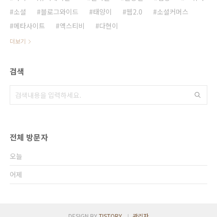
소셜
블로그와이드
태양이
웹2.0
소셜커머스
메타사이트
엑스티비
다현이
더보기
검색
전체 방문자
오늘
어제
DESIGN BY
TISTORY
관리자