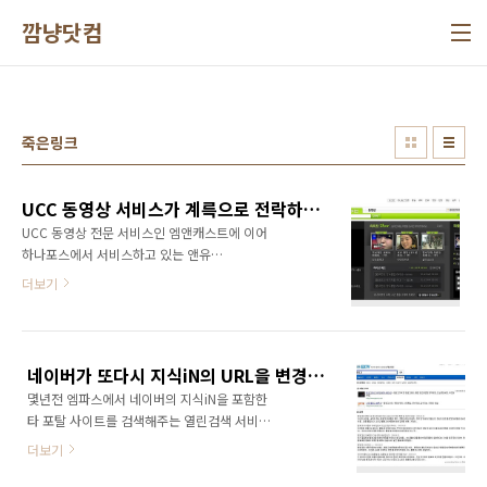
본문 바로가기
깜냥닷컴
죽은링크
UCC 동영상 서비스가 계륵으로 전락하는가?
UCC 동영상 전문 서비스인 엠앤캐스트에 이어
하나포스에서 서비스하고 있는 앤유
(http://andu.hanafos.com/)도 2010년 2월
더보기
28일이면 역사속으로 완전히 사라진다. UCC 열
풍을 타고 너도나도, 앞뒤 안가리고 동영상 서비
스를 런칭하던 시절이 떠오른다. 포탈사이트는
물론이고 중소 사이트, 커뮤니티 사이트, 심지어
네이버가 또다시 지식iN의 URL을 변경한 것일까?
는 정부기관 사이트까지도 동영상 서비스를 구
몇년전 엠파스에서 네이버의 지식iN을 포함한
축했었다. 하지만 배(수익)보다 배꼽(지출)이 더
타 포탈 사이트를 검색해주는 열린검색 서비스
큰 사업을 유지할 수 있는 업체는 자금력이 풍부
를 내놓은 일이 있었다. 이에 네이버에서는 지식
한 대형 업체들 뿐! 사실 앤유가 서비스를 종료하
더보기
iN의 DB구조를 바꿔서 URL을 변경함으로써 열
게 될지는 전혀 예상하지 못했던 일이다. 왜냐하
린검색에 대응하였다. 엠파스에서 네이버 지식