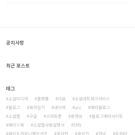
면 인터넷 회선사업을 하고 있는 하나포스가 서
iN이 검색되지 않도록 하기 위함이다. 그 당시 참
비스하고 있었기 때문이다. 너도나도 동영상 서
으로 많은 논란이 있었고 네이버는 많은 네티즌
비스가 구축하면서 가장 수혜를 받은 곳이 바로
에게 지탄의 대상이 되었다. 그 이후 네이버가 나
동영상 플레..
름 웹2.0 서비스로 발전하기 위하여 노력하고 있
는 흔적이 보였었다. 대표적으로 오픈캐스트와
블로그 스킨 편집 기능 등을 들 수 있다. 하지만
공지사항
최근 지식iN의 URL이 또한번 바뀐 것으로 보인
다. 이건 지극히 개인적인 경험에서 나온 판단이
다. 필자가 운영하고 있는 커뮤니티 포탈인 엑스
티비(www.extv.co.kr)에서는 메타검색서비스
최근 포스트
를 제공..
태그
소셜미디어
플랫폼
다음
소셜네트워크서비스
블로그
육아일기
네이버
ucc
메타블로그
소셜웹
구글
스마트폰
동영상
블로그메타사이트
페이스북
소셜웹사용설명서
SNS
와이드커뮤니케이션즈
윤다현
윤상진
깜냥
트위터