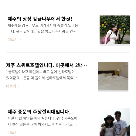
제주의 상징 감귤나무에서 한컷!
제주에는 감귤나무도 여러가지의 종류가 있나봅
니다. 큰 감귤인데... 맛은 영... 제주사람은 안먹
는 감귤이라는데... 어떤 아줌마가 저걸 2,000원
더보기
에 팔길레 하나 사 먹어봤습니다. 역시 맛은 없었
습니다~ ㅎㅎ
제주 스위트호텔입니다. 이곳에서 2박을 하였습니다. ^^
1급호텔이라고 하던데... 바로 앞에 신라호텔이
있더군요... 돈좀 더 들여서 신라호텔에서 묵었어
야 하는데... ㅎㅎㅎ 다음에는 우리 태양이랑 좋
더보기
은데로 갈 생각입니다.
제주 중문의 주상절리대입니다.
사실 이런 해안은 이제 질립니다. 워낙 제주도에
서 멋진 것들을 많이 봐와서... ㅎㅎㅎ 그래도 멋
져보이죠?
더보기