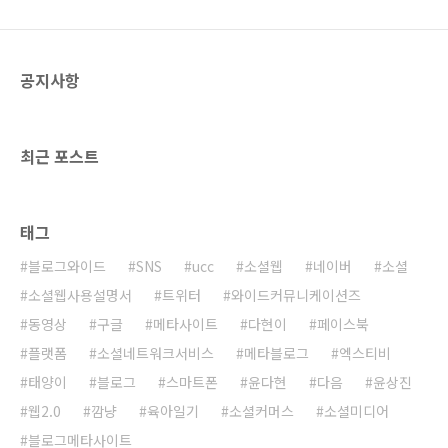
공지사항
최근 포스트
태그
블로그와이드
SNS
ucc
소셜웹
네이버
소셜
소셜웹사용설명서
트위터
와이드커뮤니케이션즈
동영상
구글
메타사이트
다현이
페이스북
플랫폼
소셜네트워크서비스
메타블로그
엑스티비
태양이
블로그
스마트폰
윤다현
다음
윤상진
웹2.0
깜냥
육아일기
소셜커머스
소셜미디어
블로그메타사이트