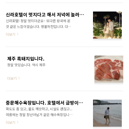
으로 잽싸게 다녀올 수 있었다. 무엇보다 우리 아
네요~ ^^
이들이 아직까지 비행기를 타보지 못했다. 첫째
다현이의 경우에는 유치원에서 비행기를 안타본
신라호텔이 멋지다고 해서 저녁에 놀러가 봤습니다.
아이가 다현이 ..
신라호텔! 정말 멋지더군요~ 또다른 왕국에 온
것 같은 느낌이었습니다. 명불허전입니다. 다음
에 제주에 오면 꼭 이곳에서 하루를 보내도록 하
더보기
겠습니다~ ㅎㅎㅎ
제주 흑돼지입니다.
정말 맛있습니다. 역시 제주
더보기
중문해수욕장입니다. 호텔에서 금방이더군요~
파도도 좀 있고, 물도 깨끗하고, 시설도 괜찮고...
여름에는 정말 장난아닐거 같은 해수욕장입니
다. 하지만 날이 조금 흐려서 멋진 풍광을 담아오
더보기
지 못했네요~