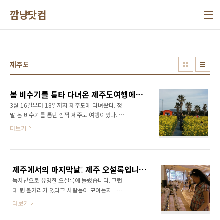
본문 바로가기
깜냥닷컴
제주도
봄 비수기를 틈타 다녀온 제주도여행에서 만난 유채꽃
3월 16일부터 18일까지 제주도에 다녀왔다. 정
말 봄 비수기를 틈탄 깜짝 제주도 여행이었다. 3
월은 정말 제주도에게는 비수기다. 겨울 방학이
더보기
끝나고 개학을 했기 때문에 학생들도 없었고, 특
히나 봄이라고는 해도 아직 날이 완전히 풀리지
않았기 때문에 봄나들이 하기에도 살짝 부담스
러운게 사실이다. 게다가 제주도 봄의 대명사인
제주에서의 마지막날! 제주 오설록입니다.
유채꽃도 4월에 절정을 이루기 때문에 지금은 유
녹차밭으로 유명한 오설록에 들렀습니다. 그런
채꽃 관광객도 별로 없다. 신혼여행을 온 커플도
데 뭔 볼거리가 있다고 사람들이 모이는지... 엄
별로 없고 말이다. 한마디로 제주도에게 3월은
청나게 많은 버스들이 쉬지 않고 드나들더군요...
어정쩡한 시기이다. 그렇다 보니 항공료도 저렴
더보기
그런 사람들을 상대로 설록차를 판매하고 있겠
하고 숙박도 저렴한 편이다. 아내의 빠른 정보력
죠? 아, 아무래도 입장료가 무료여서 그런가 같