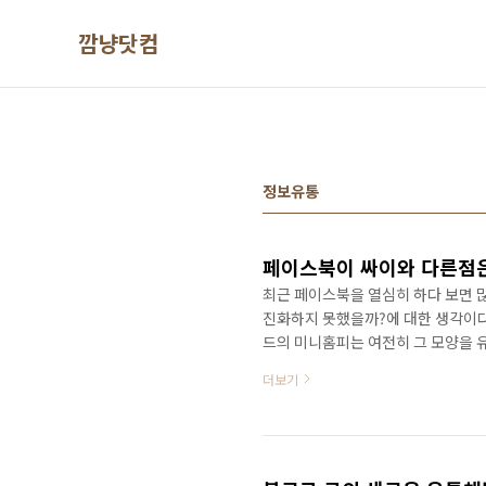
본문 바로가기
깜냥닷컴
정보유통
페이스북이 싸이와 다른점은
최근 페이스북을 열심히 하다 보면 많
진화하지 못했을까?에 대한 생각이다
드의 미니홈피는 여전히 그 모양을 유
전히 싸이하면 미니홈피다. 그럼 싸
더보기
우쳐 있었던 것 같다. 페이스북을 보
하고 단순히 인맥을 유지하고 관리하
올리고 있으며 인적 네트워크를 타고
개인의 일상을 공유..