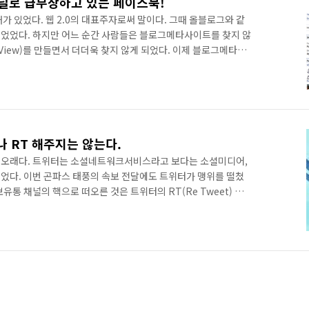
널로 급부상하고 있는 페이스북!
가 있었다. 웹 2.0의 대표주자로써 말이다. 그때 올블로그와 같
었었다. 하지만 어느 순간 사람들은 블로그메타사이트를 찾지 않
View)를 만들면서 더더욱 찾지 않게 되었다. 이제 블로그메타사
하고 있는 상황이다. 내가 운영하고 있는 블로그메타사이트인 블
만 유지하고 있다.(물론 변신을 꽤할 것이다. 조만간...) 올블로
 같은 블로그메타사이트가 침체에 빠지면서 블로그 글의 유통에도
ew)에 의존할 수도 없고 검색으로 들어오는 방문자만 바라보고 있
나 RT 해주지는 않는다.
 오래다. 트위터는 소셜네트워크서비스라고 보다는 소셜미디어,
었다. 이번 곤파스 태풍의 속보 전달에도 트위터가 맹위를 떨쳤
유통 채널의 핵으로 떠오른 것은 트위터의 RT(Re Tweet) 기능
가에게 알리고 싶은 트윗을 보면 그것을 자신의 팔로워에게 다시 보
 소셜 네트워크를 타고 파도타기를 하게 되면 급속하게 정보가 확산
나 RT 해주지는 않는다. 물론 좋은 정보이고 많은 사람에게 알려야
 대부분의 사람은 친한 사람의 정보, 소식 등을 RT해주는 것이