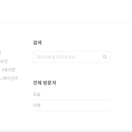
검색
셜
윤상진
윤다현
니케이션즈
전체 방문자
오늘
어제