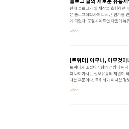
블로그 글의 새로운 유통채
한때 블로그가 웹 세상을 호령하던 때
은 블로그메타사이트도 큰 인기를 얻
게 되었다. 포탈사이트인 다음이 뷰(
이트는 이름만 남아 그 명맥만 유지
더보기
로그와이드도 마찬가지다. 현재는 명맥
그, 블로그코리아, 블로그와이드와
문제가 생겼다. 모두가 다음 뷰(Vi
기에는 세상이 그리 녹녹치..
[트위터] 아무나, 아무것이
트위터가 소셜마케팅의 첨병이 된지
더 나아가서는 정보유통의 채널이 되
다는 후문이다. 트위터가 이처럼 정보
때문이다. 좋은 정보나 속보, 누군
더보기
내주는 기능이다. 이와 같은 RT가
된다. 하지만... 아무나, 아무것이
하는 정보라면 다른 이야기이겠지만,
다. 가령 누군가 책을..