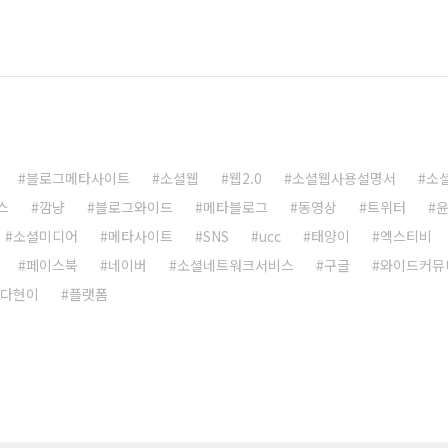
블로그메타사이트
소셜웹
웹2.0
소셜웹사용설명서
소
스
깜냥
블로그와이드
메타블로그
동영상
트위터
소셜미디어
메타사이트
SNS
ucc
태양이
엑스티비
페이스북
네이버
소셜네트워크서비스
구글
와이드커뮤
다현이
플랫폼