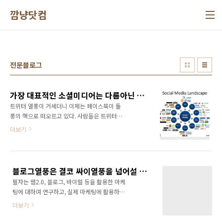
본문 바로가기
깜냥닷컴
전문블로그
가장 대표적인 소셜미디어는 다름아닌 블로그!
트위터 열풍이 거세더니 이제는 페이스북이 돌
풍의 핵으로 떠오르고 있다. 사람들은 트위터가
익숙해 질만 하니 이제는 또 페이스북을 배워야
더보기
하냐며 볼멘소리를 늘어놓고 있다. 그만큼 인터
넷 세상은 하루가 멀다 하고 새로운 새로운 서비
스들이 나오고 있으며, 또한 사라져가고 있다. 하
지만 이렇게 급변하는 인터넷 세상에서도 꿋꿋
블로그열풍은 결코 싸이열풍을 넘어설 수 없을 것이다!
이 자신만의 확고한 영역을 구축하고 꾸준히 사
필자는 웹2.0, 블로그, 바이럴 등을 활용한 마케
랑 받고 있는 서비스가 있으니 바로 블로그다. 지
팅에 대하여 연구하고, 실제 마케팅에 활용하고
금 ‘소셜’ 열풍이 부는 것처럼 2~3년 전에는 ‘블
있다. 블로그메타사이트인 블로그와이드
로그’ 열풍이 거세게 불었다. 지금 수많은 사람들
더보기
(http://www.blogwide.kr/)는 별다른 광고나
이 트위터, 페이스북으로 모이는 것처럼 수많은
홍보 없이 오로지 블로그를 통한 홍보로 1일 방