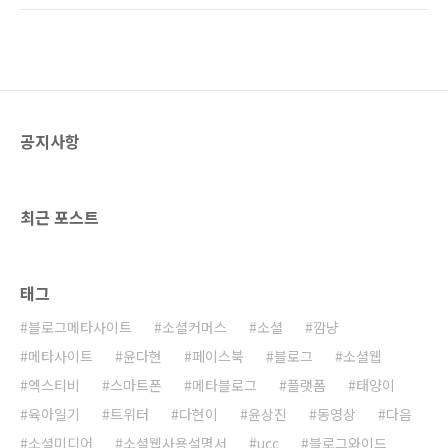
사람들이 블로그로 모여들었다. 하지만 블로그
문자 500명을 넘어섰다. 하지만 이러한 마케팅
는 재미로, 혹은 돈을 벌기 위해 무작정 운영하기
에 분명한 한계점은 존재한다. 그것은 바로 블로
에는 다소 어려운 부분이 있었다. 그리고 무엇보
그열풍이 결코 싸이열풍을 넘어설 수 없다는 사
다도 꾸준히 콘텐..
실이다. 너무 극단적일 수 있겠지만 생각해보면
아주 간단한 문제이다. 주위 사람들에게 블로깅
을 하는지 질문을 던져보면 된다. 아마 대부분의
공지사항
사람들이 블로그만 개설해놓고 활동은 거의 하
지 않는다고 할 것이다. 그렇다면 싸이월드 미니
홈피는? 현재는 많이 운영하고 있지는 않겠지만
미니홈피의 광풍이 불때만 해도 거의 대부분이
최근 포스트
미니홈피에 빠..
태그
블로그메타사이트
소셜커머스
소셜
깜냥
메타사이트
윤다현
페이스북
블로그
소셜웹
엑스티비
스마트폰
메타블로그
플랫폼
태양이
육아일기
트위터
다현이
윤상진
동영상
다음
소셜미디어
소셜웹사용설명서
ucc
블로그와이드