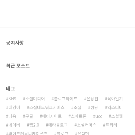
(http://kfda.go.kr/asbestos/main/main.html)
를 더욱더 싫어합니다. 특히 입덧 중이어서 그런
철분제 이름은 'HEMOCONTIN(헤모콘틴)'이다.
지 담배냄새만 맡으면 속이 뒤집힌다고 합니다.
판매금지목록에서 확인하였다. 하지만 보건소에
사실 예전 같으면 사무실에서 담배를 피워도 뭐
서는 한통의 전화도 없었고, ..
라 못했었죠~ 하지만 이제는 시대가 많이 바뀌었
습니다. 길에서 담배 피우는 것도 규제해야 한다
는 여론이 확산되고 있는 것이지요... 담배는 몸
공지사항
에 해로운 것입니다. 특히 간접흡연은 담배를 피
우지 않는 사람에게는 더욱 큰 고통이지요... 솔
직히 담배를 피우지도 않는데 피해를 보는 것은
억울하기 짝이 없습니다. 예전에도 이런 문제와
최근 포스트
관련하여 포스팅을 한..
태그
SNS
소셜미디어
블로그와이드
윤상진
육아일기
태양이
소셜네트워크서비스
소셜
깜냥
엑스티비
다음
구글
메타사이트
스마트폰
ucc
소셜웹
네이버
웹2.0
메타블로그
소셜커머스
트위터
와이드커뮤니케이션즈
블로그
윤다현