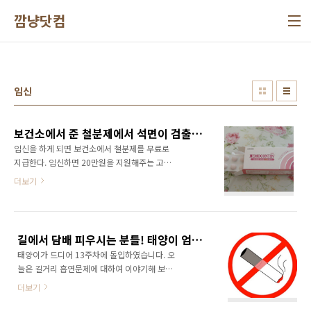
본문 바로가기
깜냥닷컴
임신
보건소에서 준 철분제에서 석면이 검출되었는데도 무책임한 보건소의 행태를 고발합니다!
임신을 하게 되면 보건소에서 철분제를 무료로
지급한다. 임신하면 20만원을 지원해주는 고운
맘카드와 함께 임신을 장려하는 많은 복지제도
더보기
중 하나이다. 한달전쯤에 보건소에서 철분제를
받아왔다. 하지만 입덧이 심해서 철분제를 먹지
못하고 보관만 하고 있다가 최근 2~3알 정도를
복용했다. 그러던중 와이프가 아주 우연히 보건
길에서 담배 피우시는 분들! 태양이 엄마가 괴로워해요... ㅠㅠ
소에서 준 철분제에서 석면이 검출되었다는 정
태양이가 드디어 13주차에 돌입하였습니다. 오
보를 얻게 되었다. 임신관련 카페에 다른 회원이
늘은 길거리 흡연문제에 대하여 이야기해 보고
올려놓은 글을 통해서 알게된 것이다. 혹시나 하
자 합니다. 태양이 엄마나 저나 담배를 피우지도
는 마음에 식약청 홈페이지까지 들어가서 확인
더보기
않고, 담배냄새를 무지 싫어합니다. 원래 담배냄
해보았다.
새를 싫어하긴 했지만 임신한 이후로 담배냄새