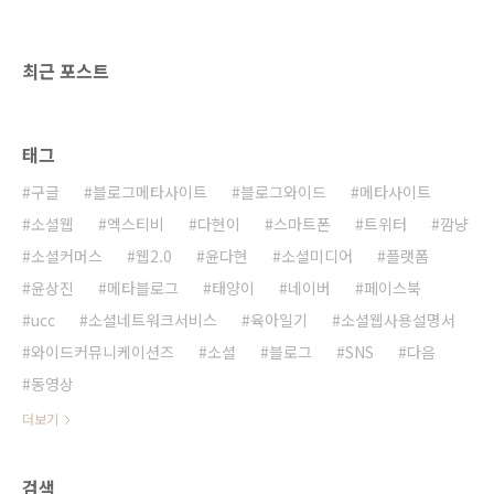
금을 벌었다는 이야기가 된다. 이렇게 수익율이
높은 투자처가 존재한다는 것이 지금 이 시대에
가능한 일일까? 인정할 수밖에 없는 사실은 비트
최근 포스트
코인이 ..
태그
구글
블로그메타사이트
블로그와이드
메타사이트
소셜웹
엑스티비
다현이
스마트폰
트위터
깜냥
소셜커머스
웹2.0
윤다현
소셜미디어
플랫폼
윤상진
메타블로그
태양이
네이버
페이스북
ucc
소셜네트워크서비스
육아일기
소셜웹사용설명서
와이드커뮤니케이션즈
소셜
블로그
SNS
다음
동영상
더보기
검색