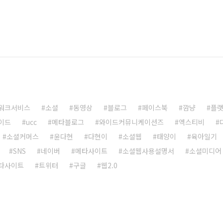
워크서비스
소셜
동영상
블로그
페이스북
깜냥
플
이드
ucc
메타블로그
와이드커뮤니케이션즈
엑스티비
소셜커머스
윤다현
다현이
소셜웹
태양이
육아일기
SNS
네이버
메타사이트
소셜웹사용설명서
소셜미디어
타사이트
트위터
구글
웹2.0