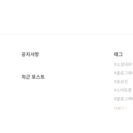
공지사항
태그
소셜네트
블로그와
최근 포스트
윤상진
스마트폰
블로그메
더보기