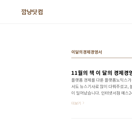
본문 바로가기
깜냥닷컴
이달의경제경영서
11월의 책 이 달의 경제
플랫폼 경제를 다룬 플랫폼노믹스가 2
서도 뉴스기사로 많이 다뤄주셨고, 
이 일어났습니다. 인터넷서점 예스24
경제경영서에 플랫폼노믹스가 선정된
더보기
경제경영서로 뽑혔습니다. 예스24X매
다. 지금까지 책을 여러권 냈지만 
서도 11월의 책으로 소개되어 있고
탑으로 소개된 적은 가 한국경..