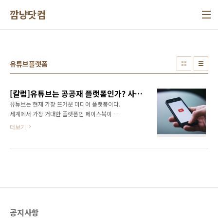
본문 바로가기
깜냥닷컴
유튜브플랫폼
[칼럼]유튜브는 공공재 플랫폼인가? 사기업의 전유물인가?
유튜브는 현재 가장 뜨거운 미디어 플랫폼이다.
세계에서 가장 거대한 플랫폼인 페이스북이 소
셜 네트워크에 집중하고 있다면 유튜브는 미디
더보기
어 콘텐츠에 집중하면서 서로 다른 영역을 개척
하고 있다. 유튜브 이용자는 20억 명에 이르며,
1분마다 400시간이 넘는 분량의 새로운 동영상
이 업로드 된다. 코로나19의 전 세계적인 유행은
유튜브의 위상을 더욱 드높이고 있다. 유튜브도
2019년에는 성장세가 꺾이는가 싶었지만 2020
년 초에 유행하기 시작한 코로나19 이후 사회적
거리두기와 외출 자제로 인해 집에 있는 시간이
공지사항
늘어나면서 유튜브 시청 시간이 폭발적으로 늘