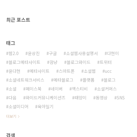
어나고 있다. 전 세계인들이 매일 10억 시간을
유튜브 영상 시청에 쓰고 있다고 하니 유튜브의
영향력이 갈수록 커질 수밖에 없는 현실이다. 유
최근 포스트
튜브가 새롭게 ..
태그
웹2.0
윤상진
구글
소셜웹사용설명서
다현이
블로그메타사이트
깜냥
블로그와이드
트위터
윤다현
메타사이트
스마트폰
소셜웹
ucc
소셜네트워크서비스
메타블로그
플랫폼
블로그
소셜
페이스북
네이버
엑스티비
소셜커머스
다음
와이드커뮤니케이션즈
태양이
동영상
SNS
소셜미디어
육아일기
더보기
검색