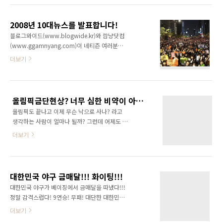
심을 갖지 못할 정도로 각박해 졌다. 왜 이런 현
국민들의 뜨거운 관심을 그 어린 선수가 어떻게
상이 발생하고 있는 걸까? 한마디로 이야기하자
감당할 수 있었을까요? 정말 대단하다고 밖에 할
면 우리네 살림살이가 많이 나아졌기 때문인 것
2008년 10대뉴스를 발표합니다!
말이 없습니다. 오늘 김연아의 경기를 보면서 저
같다.(물론 깜냥 윤상..
블로그와이드(www.blogwide.kr)와 깜냥닷컴
도 모르게 벅차오르는 눈물을 감당할 수 없었습
(www.ggamnyang.com)이 네티즌 여러분과
니다. 정말 멋진 경기였고 경기가 끝난 후 점수를
함께 선정한 2008년 10대뉴스를 발표합니다.
더보기
보기도 전에 기뻐 눈물 흘리던 모습이 생생합니
2008년 상반기를 뜨겁게 달구었던 촛불문화제
다. 김연아의 우승을 진심으로 축하합니다!!!
가 2008년 10대뉴스 1위로 선정되었고 하반기
최대의 화두였던 경제위기가 2위를 차지하였습
니다. 1. 촛불문화제 국민을 화나게 하면 어떻게
올림픽금단현상? 너무 심한 비약이 아닐지...
되는지 보여준 쾌거라고 할 수 있을 것입니다. 물
올림픽도 끝나고 이제 무슨 낙으로 사나? 라고
론 뜻이 관철되지 않았기 때문에 미완의 걸작이
생각하는 사람이 얼마나 될까? 그런데 어제도 그
라고 할 수 있습니다. 하지만 현재 마트를 중심으
렇고 오늘도 그렇고 포탈사이트 뉴스에서 종종
로 미국산쇠고기 판매가 급증하고 있다는 현실
더보기
이런 기사를 접하게 된다. 사실 필자는 이번 올림
은 대한민국 국민의 냄비근성을 보여주는 것 같
픽이 이명박을 살렸다고 생각한다. 여러가지 어
아 씁쓸합니다. 2. 미국발 금융위기와 경제위기
려운 난제들을 있었지만 국민들의 관심이 올림
미국의 서브프라임 사태에서 출발한 금융위기와
픽에 쏠리면서 유야무야 넘어가고 있다. 그리고
경제위기가 대한민국을 덮쳤습니다. 엄청난 불
대한민국 야구 금매달!!! 화이팅!!!
대한민국 선수들의 선전으로 금메달 하나 나올
황이 ..
대한민국 야구가 베이징에서 금매달을 따냈다!!!
때마다 이명박 지지율이 1% 증가한다는 말이 나
정말 감격스럽다! 9연승! 무패! 대단한 대한민국
왔을 정도이다. 블로그와이드
이다!!! 류현진의 호투가 대단했지만 코팅스탭이
더보기
(http://www.blogwide.kr/)에도 올림픽에 관
투수 교체시기를 놓치면서 9회에 1사 만루의 위
련된 글들이 많이 올라오고 있는 걸 보면 아직 그