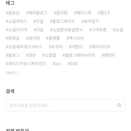
태그
윤상진
메타블로그
윤다현
페이스북
웹2.0
소셜커머스
구글
블로그와이드
육아일기
소셜미디어
다음
소셜웹사용설명서
스마트폰
소셜
동영상
네이버
플랫폼
엑스티비
소셜네트워크서비스
트위터
다현이
메타사이트
블로그
깜냥
소셜웹
블로그메타사이트
태양이
와이드커뮤니케이션즈
ucc
SNS
더보기
검색
전체 방문자