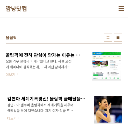
본문 바로가기
깜냥닷컴
올림픽
올림픽에 전혀 관심이 안가는 이유는 뭘까?
오늘 리우 올림픽이 개막했다고 한다. 사실 오전
에 세미나에 참석했는데, 그때 어떤 참석자가 올
림픽 개회식을 보다가 나왔다고 해서 알게 되었
더보기
다. 아무리 그래도 올림픽인데, 내가 너무 무심했
나 싶기도 하다. 그런데 올림픽을 바라보는 사람
들의 시선이 예전만 같지는 않은 것 같다.예전에
는 올림픽에서 금메달따면 엄청난 것으로 해낸
김연아 세계기록경신! 올림픽 금메달을 축하합니다.
것으로 생각했지만 지금은 그냥저냥이다. 물론
김연아가 벤쿠버 올림픽에서 세계기록을 세우며
운동선수들에게는 꿈의 무대지만 일반 국민입장
금메달을 목에 걸었습니다. 피겨 여자 싱글 프리
에서는 시큰둥 한 것도 사실이다. 예전에 힘들고
스케이팅에서 150.06점을 받아 총점 228.56을
지쳤을 때 올림픽에서 선전하는 한국 선수들을
더보기
기록했습니다. 정말 경이적인 기록입니다. 그동
보면서 힘을 얻기도 했는데, 이제는 올림픽에 관
안 마음 고생을 얼마나 많이 했을까요? 대한민국