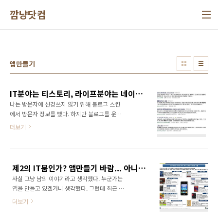
본문 바로가기
깜냥닷컴
앱만들기
IT분야는 티스토리, 라이프분야는 네이버 블로그
나는 방문자에 신경쓰지 않기 위해 블로그 스킨
에서 방문자 정보를 뺐다. 하지만 블로그를 운영
하는 사람이라면 누구나 블로그 방문자를 의식
더보기
하지 않을 수 없다. 결국 블로그 방문자를 늘리기
위해서는 검색엔진과 친해져야 한다. 검색엔진
이 글을 가져가서 상위에 노출을 시켜줘야 방문
자도 많이 늘게 된다. 에휴.. 이렇게 되면 네이버
제2의 IT붐인가? 앱만들기 바람... 아니 열풍이 불고 있다!
를 부정할 수 없게 된다. 아무래도 네이버에서 가
사실 그냥 남의 이야기라고 생각했다. 누군가는
장 많은 방문자가 들어오기 때문이다. 그런데 네
앱을 만들고 있겠거니 생각했다. 그런데 최근 내
이버에서 검색을 해보면 키워드에 따라 노출되
주변만 봐도 그냥 예사롭게 넘길 이야기가 아닌
는 블로그도 달라지게 된다. 네이버 검색결과를
더보기
것 같다. 회사에서도 차장급 직원이 2명이나 그
보면 확인할 수 있다. 네이버에서 '앱 만들기'로
만 뒀다. 스마트폰 앱(애플리케이션)을 만들어