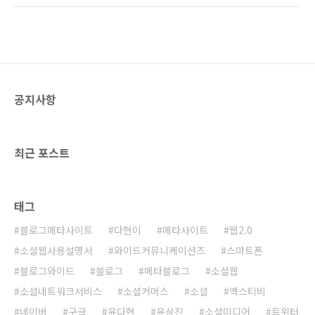
검색해보면 티스토리 블로그가 보인다. 하지만
창업한다고... 전 직장 동료는 아에 서울시에서
'비뇨기과'를 검색해보면 티스토리 블로그는 명
지원하는 청년창업지원프로그램에 참여하여 회
함 조차도 내밀지 못한다. 네이버에서 '앱 만들
사를 차리고 앱을 만들고 있다. 그리고 오랜만에
기'로 검색해보면 네..
메신저로 연락한 전 회사 동료는 지금 책보고 공
부하면서 앱을 만들고 있다고 한다. 그렇다. 전국
은 지금 앱만들기 열풍이 불고 있다. 아울러 제2
공지사항
의 IT붐, 제2의 창업붐이 불고 있다. 역시 스마트
폰이 있기에 가능한 일들이다. 단순히 뉴스로 접
할때는 그러려니 했는데 주변에서 이렇게 앱을
만들고 있는 것을 보니 그 열풍이 실감난다. 우리
최근 포스트
가 여..
태그
블로그메타사이트
다현이
메타사이트
웹2.0
소셜웹사용설명서
와이드커뮤니케이션즈
스마트폰
블로그와이드
블로그
메타블로그
소셜웹
소셜네트워크서비스
소셜커머스
소셜
엑스티비
네이버
구글
윤다현
윤상진
소셜미디어
트위터