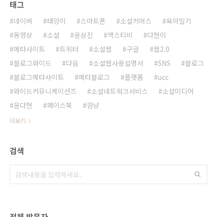
태그
네이버
태양이
스마트폰
소셜커머스
육아일기
동영상
소셜
윤상진
엑스티비
다현이
메타사이트
트위터
소셜웹
구글
웹2.0
블로그와이드
다음
소셜웹사용설명서
SNS
블로그
블로그메타사이트
메타블로그
플랫폼
ucc
와이드커뮤니케이션즈
소셜네트워크서비스
소셜미디어
윤다현
페이스북
깜냥
더보기
검색
전체 방문자