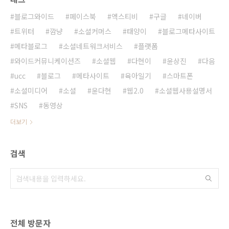
블로그와이드
페이스북
엑스티비
구글
네이버
트위터
깜냥
소셜커머스
태양이
블로그메타사이트
메타블로그
소셜네트워크서비스
플랫폼
와이드커뮤니케이션즈
소셜웹
다현이
윤상진
다음
ucc
블로그
메타사이트
육아일기
스마트폰
소셜미디어
소셜
윤다현
웹2.0
소셜웹사용설명서
SNS
동영상
더보기
검색
전체 방문자