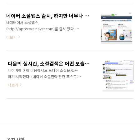
에서 공유한 인물과 장소, 사진, 관심사 등 각종
의 중심에 있었음이 분명하다. ^^; 21세기북스
콘텐츠의 검색 결과를 찾아준다. 페이스북 가입
에서 미래 비즈니스 키워드 1편으로 출간된 에서
자 10억 명과 그들이 만들어낸 2400억 건의 사
네이버 소셜앱스 출시, 하지만 너무나 네이버스러운 소셜전략!
도 시맨틱 웹과 시맨틱 검색에 대해 비중있게 소
진, 1조 ..
네이버에서 소셜앱스
개했었다. 이 시기에 발빠르게 시맨틱 검색을 도
(http://appstore.naver.com)를 출시 했다. 앱
입한 포탈이 있었으니 바로 네이트다. 2009년 9
스토어라 보면 되고 블로그, 카페, 미투데이 등에
더보기
월, 네이트는 시맨틱 검색을 도입했다. 시맨틱 검
앱을 설치하고 방문자, 회원 등과 플래시 게임 등
색 적용과 함께 대대적인 홍보를 했음은 두말할
을 즐길 수 있는 컨셉이다. 소셜앱은 네이버가 제
필요도 없다. 시맨틱 검색은 사용자의 검색 의도
공하는 소셜네트워크서비스(SNS)인 블로그, 카
와 질문의 의미를 검색 엔진이 스스로 파악하여
페, 미투데이에 설치할 수 있는 웹 애플리케이션
카테고리화 된 정보를 제공해 주는 검색 서비스
다음의 실시간, 소셜검색은 어떤 모습일까?
을 통칭하는 개념이다. 이번에 오픈한 소셜앱에
다. 물..
네이버에 이어 다음에서도 드디어 소셜을 접목
는 게임, 커뮤니케이션, 라이프 등 4개 색션에
하기 시작했다. (네이버 소셜전략 관련 포스트:
47개의 앱이 들어있다. 이 중에는 중독성 있는
http://ggamnyang.com/854) 카페, 블로그
플래시 게임은 물론 트위터 등 타 SNS와의 연동
더보기
등의 최신글을 실시간으로 제공하는 '라이브 스
을 돕는 앱, eBook 이용 앱, 운세 및 심리진단 관
토리'와 트위터, 요즘 등의 실시간 정보를 검색하
련 앱 등도 담겨 있다. 이용자는 누구나 소셜앱스
는 '실시간 검색'이 있다. 여기에 국내외 대표적
페이지에 들어가서 자신이 원하는 어플리케이션
인 SNS 데이터와 이용자 관련 검색이 가능한 소
을 자신의 블로그나, 가입한 카페, 혹은 자신의
셜검색을 국내 처음으로 선보인다. 이번에 적용
미..
되는 소셜 웹검색은 다음의 마이크로블로그인
요즘, 트위터뿐 아니라 페이스북, 미투데이 등
SNS를 검색할 수 있다. 이용자 아이디를 검색하
공지사항
면 해당 이용자의 주요 관심 키워드, 비슷한 관심