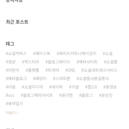
을 가진 이용자를 함께 추출해 보여준다. 아직까
지 국내에서 페이스북 내의 콘텐츠를 검색해준
검색엔진은 없었던 것 같은데, 다음이 그 최초가
최근 포스트
..
태그
소셜커머스
페이스북
와이드커뮤니케이션즈
소셜
깜냥
엑스티비
블로그와이드
메타사이트
소셜웹
다현이
플랫폼
트위터
SNS
소셜네트워크서비스
메타블로그
태양이
스마트폰
소셜웹사용설명서
다음
소셜미디어
네이버
구글
웹2.0
동영상
ucc
블로그메타사이트
윤다현
블로그
윤상진
육아일기
더보기