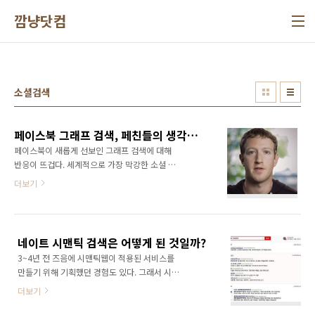
본문 바로가기
깜냥닷컴
소셜검색
페이스북 그래프 검색, 페친들의 생각이 그렇게 중요해?
페이스북이 새롭게 선보인 그래프 검색에 대해
반응이 뜨겁다. 세계적으로 가장 막강한 소셜 데
이터를 확보하고 있는 페이스북이기에 그 파장
더보기
은 더욱 클 것으로 보인다. 책에서도 밝혔듯이 소
셜 검색은 앞으로 검색 시장에서 큰 힘을 발휘하
게 될 것이다. 소셜 검색이 왜 중요한지는 책에서
자세히 설명하고 있다. 새롭게 선보인 페이스북
네이트 시맨틱 검색은 어떻게 된 것일까?
의 검색 서비스는 기존 인터넷 웹검색과 달리 소
3~4년 전 즈음에 시맨틱웹이 적용된 서비스를
셜 네트워크 서비스(SNS)로 연결된 다양한 정보
만들기 위해 기획했던 경험도 있다. 그래서 시맨
를 찾아준다. 기존 웹검색은 사용자가 검색어를
틱 웹에 대해서는 일천한 지식이기는 하지만 아
입력하면 그에 적합한 웹사이트를 이용해 결과
더보기
주 조금의 지식이 있기는 하다. 그 즈음에 시맨틱
를 보여줬다. 이에 비해 ‘그래프서치’는 페이스북
웹 열풍이 불기도 했었으니 나는 항상 IT 트렌드