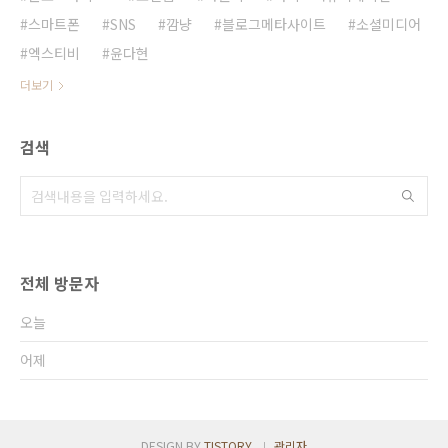
스마트폰
SNS
깜냥
블로그메타사이트
소셜미디어
엑스티비
윤다현
더보기
검색
전체 방문자
오늘
어제
DESIGN BY
TISTORY
관리자