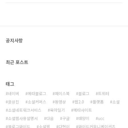
신청했죠~3~4일, 길면 1주일 걸린다고 하더군
요...
공지사항
최근 포스트
태그
네이버
메타블로그
페이스북
블로그
트위터
윤상진
소셜커머스
동영상
웹2.0
플랫폼
소셜
소셜네트워크서비스
육아일기
메타사이트
소셜웹사용설명서
다음
구글
태양이
ucc
블로그와이드
소셜웹
다현이
와이드커뮤니케이션즈