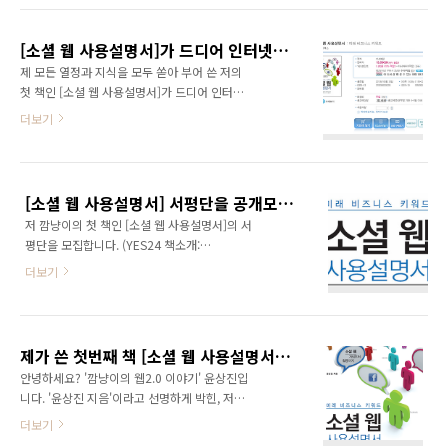
를 보시면 어떤 책인지 이해가 쉬울 듯 합니다.
웹에 대한 견해를 댓글로 남겨달라는 미션이었
동아일보 서평보기:
습니다. "소셜 웹은 000이다! 왜냐하면 000이
http://it.donga.com/plan/9831/ 동아일보
[소셜 웹 사용설명서]가 드디어 인터넷서점에 올라왔습니다. #socialwebbook
기 때문이다." 많은 분들이 소셜 웹에 대한 견해
서평기사는 정말 언제..
제 모든 열정과 지식을 모두 쏟아 부어 쓴 저의
를 올려주셨습니다. 이렇게 많은 분들께서 다양
첫 책인 [소셜 웹 사용설명서]가 드디어 인터넷
하고 좋은 견해를 올려주실 줄 미리 알았더라면
서점에 올라오기 시작했습니다. YES24 책정보
더보기
책이 나오기 전에 이와 같은 이벤트를 실시하여
보기 인터파크 책정보 보기 알라딘 책정보 보기
많은 분들의 소셜 웹에 견해를 책에 실었으면 좋
여러분의 많은 성원과 관심 바랍니다. 그리고 블
았을텐데 하는 아쉬움이 남습니다. ^^ 다음은
로거 분중에 서평단에 관심 있으신 분은 서평단
[소셜 웹 사용설명서] 서평단이 이야기하는 '소
에 응모해주시면 감사하겠습니다. 서평단신청:
셜 웹'입니다. 통일한국 소셜 웹은 물음표이다!
[소셜 웹 사용설명서] 서평단을 공개모집합니다!!!
http://www.ggamnyang.com/808
왜냐하면 앞..
저 깜냥이의 첫 책인 [소셜 웹 사용설명서]의 서
평단을 모집합니다. (YES24 책소개:
http://bit.ly/socialwebbook) [소셜 웹 사용
더보기
설명서]는 소셜 웹을 가장 쉽게 풀어쓴 경제학 서
적입니다. 웹의 과거와 현재, 그리고 미래를 다루
고 있으며, 현재 웹의 트렌드인 '소셜'을 키워드
로 웹과 경제 현상을 설명하고 있습니다. 웹 1.0
제가 쓴 첫번째 책 [소셜 웹 사용설명서]가 출간를 앞두고 있습니다.
에서 웹 2.0으로, 다시 웹 2.0에서 소셜 웹으로
안녕하세요? '깜냥이의 웹2.0 이야기' 윤상진입
진화해온 웹 이야기를 쉽고 재미있게 풀어냈습
니다. '윤상진 지음'이라고 선명하게 박힌, 저의
니다. 또한 이론에만 치우치지 않고 실용적인 측
첫번째 책인 [소셜 웹 사용설명서]가 출간을 앞
더보기
면도 강조하여 '기업의 소셜 웹 활용전략', '소셜
두고 있습니다. 다현이 키우면서 쓰기 정말 힘들
마케팅', '소셜 웹을 활용한 1인기업창업' 등 다