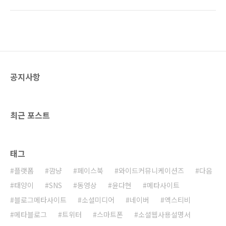
었습니다… ^^; 지난 11월부터 2월까지 쓰긴 했
양한 주제를 다루고 있습니다. 소셜 웹 사용설명
지만… 출판사 결정하는데 시간이 좀 많이 걸렸
서 소개글:
네요… 거기다가 내용 보강에 한달 정도 소비를
http://www.ggamnyang.com/807 === ..
했구요, 탈고에 탈고를 거쳐 책을 완성했습니다.
[미래 비즈니스 키워드 시리즈]를 준비하고 있던
[21세기북스]와 운명적으로 연락이 닿아 출간을
앞두게 되었습니다. 원제목은 [소셜 웹 경제학]
공지사항
이었는데 너무 난해하다는 의견이 있어서 출판
사와 협의하에 [소셜 웹 사용설명서]로 최종결정
하였습니다. [소셜 웹 사용설명서]는 소셜 웹을
가장 쉽게 풀어쓴 경제학 서적입니다. 웹의 과거
최근 포스트
와 ..
태그
플랫폼
깜냥
페이스북
와이드커뮤니케이션즈
다음
태양이
SNS
동영상
윤다현
메타사이트
블로그메타사이트
소셜미디어
네이버
엑스티비
메타블로그
트위터
스마트폰
소셜웹사용설명서