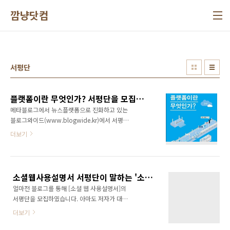
본문 바로가기
깜냥닷컴
서평단
플랫폼이란 무엇인가? 서평단을 모집합니다. ^^
메타블로그에서 뉴스플랫폼으로 진화하고 있는
블로그와이드(www.blogwide.kr)에서 서평단
을 모집하고 있습니다. 7월 12일까지 모집하고
더보기
있으니 서두르면 정말 평생에 한번 읽을까 말까
한 엄청난 책을 만나보실 수 있습니다. 서평단 신
청은 다음 링크를 타고 들어가셔서 신청하시면
됩니다. 서평단 신청하기:
소셜웹사용설명서 서평단이 말하는 '소셜 웹'이란?
http://blogwide.kr/article/15019 서평단 신
얼마전 블로그를 통해 [소셜 웹 사용설명서]의
청하기에 앞서 가 어떤 책인지 궁금하시죠? ^^
서평단을 모집하였습니다. 아마도 저자가 대놓
제 블로그에서 꾸준히 소개하고 있기는 하지만
고 직접 서평단을 모집하여 운영한 사례는 극히
얼마전에 동아일보에서 제 책을 소개해 줬었는
더보기
드물 것 같습니다. ^^ 이번 서평단 모집에는 제
데요 너무나 잘 소개를 해주셨습니다. 서평 기사
가 한가지 미션을 주었었는데요... 짤막하게 소셜