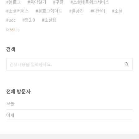
블로그
육아일기
구글
소셜네트워크서비스
소셜커머스
블로그와이드
윤상진
다현이
소셜
ucc
웹2.0
소셜웹
더보기
검색
전체 방문자
오늘
어제