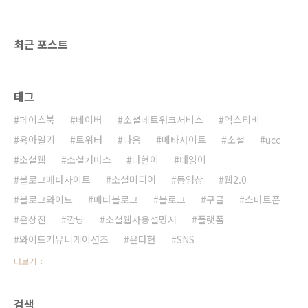
기다. 앞으로 4차 산업혁명 시대에 뒤쳐지지 않
기 위해 한국도 많은 연구가 필요해 보인다. 플랫
폼경제경영연구소(PERI)도 4차 산업에 대해 많
최근 포스트
은 고민..
태그
페이스북
네이버
소셜네트워크서비스
엑스티비
육아일기
트위터
다음
메타사이트
소셜
ucc
소셜웹
소셜커머스
다현이
태양이
블로그메타사이트
소셜미디어
동영상
웹2.0
블로그와이드
메타블로그
블로그
구글
스마트폰
윤상진
깜냥
소셜웹사용설명서
플랫폼
와이드커뮤니케이션즈
윤다현
SNS
더보기
검색