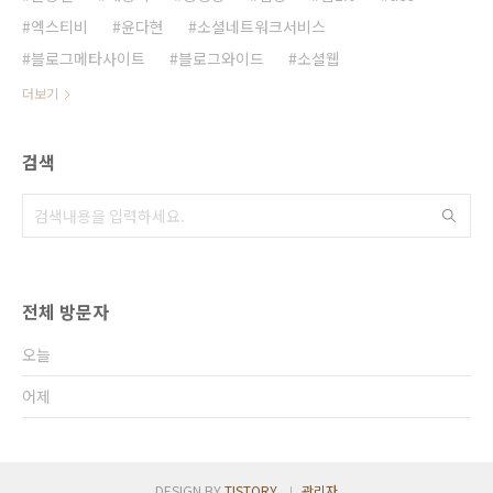
엑스티비
윤다현
소셜네트워크서비스
블로그메타사이트
블로그와이드
소셜웹
더보기
검색
전체 방문자
오늘
어제
DESIGN BY
TISTORY
관리자