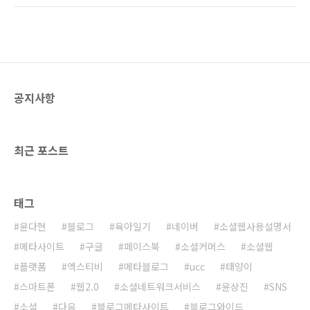
위자드닷컴의 위젯 페이지로 이동해야 합니다.
피어(Blogosphere)로서의 역할을 수행하고 있
블로그와이드 위젯 퍼가기:
다. 블로그를 통한 소셜 네트워크 서비스라고 할
http://oz.wzd.com/Myjit/detail/3644238
수 있다. 또한 블로그를 개인미디어에 머무르지
위젯은 제목, 가로크기, ..
않고 대안 언론으로 발전시킬 수 있는 비전을 제
시하면서 새로운 블로그문화를 만들어 나가는데
일조하고 있다. 블로그와이드는 추천글 위젯 서
공지사항
비스를 오픈하면서 새로운 블로그 콘텐츠 유통
채널로서의 활약에 큰 기대를 걸고 있다. 블로그
에 블로그와이드 위젯을 설치하게 되면 블로그
와이드에 방문하지 않고 오늘의 추천글, 어제의
최근 포스트
추천글 등을 받아볼 수 있기 때..
태그
윤다현
블로그
육아일기
네이버
소셜웹사용설명서
메타사이트
구글
페이스북
소셜커머스
소셜웹
플랫폼
엑스티비
메타블로그
ucc
태양이
스마트폰
웹2.0
소셜네트워크서비스
윤상진
SNS
소셜
다음
블로그메타사이트
블로그와이드