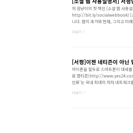
[소셜 웹 사용설명서] 서평
저 깜냥이의 첫 책인 [소셜 웹 사용설
http://bit.ly/socialweb
니다. 웹의 과거와 현재, 그리고 미
제 현상을 설명하고 있습니다. 웹 1.0
더보기
기를 쉽고 재미있게 풀어냈습니다. 
소셜 웹 활용전략', '소셜마케팅', 
소셜 웹 사용설명서 소개글: http://w
아이폰을 필두로 스마트폰이 대세를 
로 앱티즌(http://www.yes24.
인류'는 국내 최대의 저자 네트워크
(www.bookseminar.com)
더보기
Application+Citizen의 
접속하지 않고도 스마트폰으로 거의
아직 스마트폰이 없기 때문에 이 앱티
다지 새..