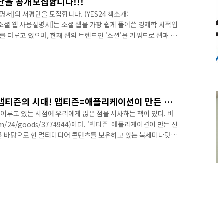
단을 공개모집합니다!!!
명서]의 서평단을 모집합니다. (YES24 책소개:
book) [소셜 웹 사용설명서]는 소셜 웹을 가장 쉽게 풀어쓴 경제학 서적입
래를 다루고 있으며, 현재 웹의 트렌드인 '소셜'을 키워드로 웹과 경
에서 웹 2.0으로, 다시 웹 2.0에서 소셜 웹으로 진화해온 웹 이야
또한 이론에만 치우치지 않고 실용적인 측면도 강조하여 '기업의
'소셜 웹을 활용한 1인기업창업' 등 다양한 주제를 다루고 있습니다.
ww.ggamnyang.com/807 === ..
[서평]이젠 네티즌이 아닌 앱티즌의 시대! 앱티즌=애플리케이션이 만든 신인류
이루고 있는 시점에 우리에게 많은 점을 시사하는 책이 있다. 바
com/24/goods/3774944)이다. '앱티즌: 애플리케이션이 만든 신
를 바탕으로 한 멀티미디어 콘텐츠를 보유하고 있는 북세미나닷컴
의 대표이사인 이동우님이 쓰신 경제경영 서적이다. 앱티즌은
합성어로 스마트폰의 애플리케이션을 활용하여 컴퓨터를 통해 인터넷에
 모든 커뮤니케이션을 해결하는 신인류를 뜻한다. 불행히도 나는
즌에 끼지는 못할 것 같다. ㅠㅠ 사실 앱티즌에 소개된 정보는 그