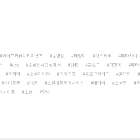
와이드커뮤니케이션즈
동영상
태양이
엑스티비
메타사이
스
ucc
소셜웹사용설명서
SNS
블로그
다현이
메타
트위터
소셜미디어
페이스북
블로그와이드
윤다현
스마트폰
다음
소셜네트워크서비스
네이버
소셜웹
타사이트
소셜
깜냥