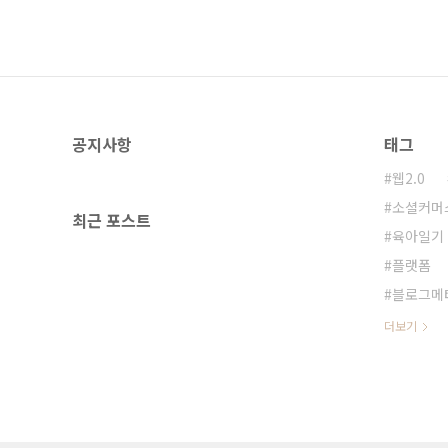
공지사항
태그
웹2.0
소셜커머
최근 포스트
육아일기
플랫폼
블로그메
더보기