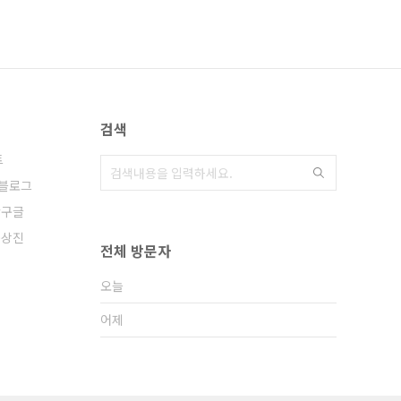
검색
트
블로그
구글
윤상진
전체 방문자
오늘
어제