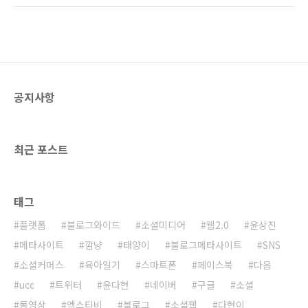
한 고객 동의야 그렇다고 하더라도 보안서버를
있는 차원이다. 물론 블로그와이드는 사업화 하
모든 웹사이트에 의무적으로 적용해야 한다는
고 싶은 마음이 굴뚝이지만 현재의 상황에서는
것은 매우 불합리해 보인다. 회원가입과 로그인
언제가 될지 기약할 수 없는 실정이다. 하지만
이 있는 모든..
그... 유지만 하는 차원이 점점 힘겨워지고 있다.
얼마전 블로그와이드의 트래픽 폭주로 인하여
호스팅회사와 결별하기 직전까지 갔었던 일도
공지사항
있었지만 이제는 정부
(http://guide.kisa.or.kr/)에서 태클을 걸었다.
바로 '개인정보 보호조치'가 미흡하다는 것이다.
위반사항은 다음과 같다. (1) 개인정보 수집 ..
최근 포스트
태그
플랫폼
블로그와이드
소셜미디어
웹2.0
윤상진
메타사이트
깜냥
태양이
블로그메타사이트
SNS
소셜커머스
육아일기
스마트폰
페이스북
다음
ucc
트위터
윤다현
네이버
구글
소셜
동영상
엑스티비
블로그
소셜웹
다현이