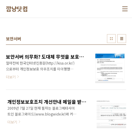
본문 바로가기
깜냥닷컴
보안서버
보안서버 의무화? 도대체 무엇을 보호하겠다고?
얼마전에 한국인터넷진흥원(http://kisa.or.kr/)
으로부터 개인정보보호 의무조치를 미이행했다
고 개선안내 메일을 받았다. 뉴스플랫폼인 블로
더보기
그와이드(www.blogwide.kr)에 개인정보 수
집, 이용 등에 대한 고객의 동의 절차가 미흡하고
보안서버를 미 적용 했다는 것이다. 예전에도 이
런 메일을 받긴 했지만 그때는 주민번호를 받지
개인정보보호조치 개선안내 메일을 받았다면 당황하지 말고 대처하자!!!
않는 것으로 회원가입 폼을 변경하여 넘겼었다.
2009년 7월 27일 현재 필자는 블로그메타사이
하지만 이번에는 회원가입 및 로그인을 받는 모
트인 블로그와이드(www.blogwide.kr)와 커뮤
든 웹사이트에 보안서버 적용이 의무라는 것이
니티사이트인 엑스티비(www.extv.co.kr)를 운
다. 정말 의문이다. 로그인을 받는 모든 웹사이트
더보기
영하고 있다. 돈이 되는 것도 아니고, 처음과 달
에 보안서버 의무화라.. 개인정보취급방침에 대
리 이제는 재미도 별로 없고... 그저 유지만 하고