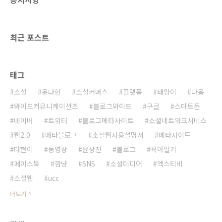
것 같습니다. 게다가 사진촬영한 원본 사진 이미
지를 모두 CD에 담아서 줍니다. 가격도 저렴한
편이구요... 나중에 애기 백일이나 돌사진 찍을
최근 포스트
때..
태그
소셜
윤다현
소셜커머스
플랫폼
태양이
다음
와이드커뮤니케이션즈
블로그와이드
구글
스마트폰
네이버
트위터
블로그메타사이트
소셜네트워크서비스
웹2.0
메타블로그
소셜웹사용설명서
메타사이트
다현이
동영상
윤상진
블로그
육아일기
페이스북
깜냥
SNS
소셜미디어
엑스티비
소셜웹
ucc
더보기