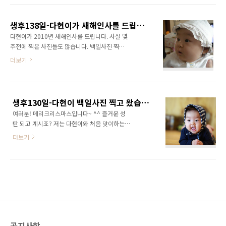
새록새록~ 이 동영상은 앞으로 두고두고 볼 수
있을 거 같네요! 정말 이쁩니다! ㅎㅎㅎ 윤다현!
생후138일-다현이가 새해인사를 드립니다~ ^^
짱!!! PS) 다현아! 아빠가 게을러서 이제야 올리
다현이가 2010년 새해인사를 드립니다. 사실 몇
는구나... 미안하다~ ^^
주전에 찍은 사진들도 많습니다. 백일사진 찍을
때 살짝 찍은 사진도 있구요~ 역시나 이쁘죠? 근
더보기
데 다현이가 요즘 볼살이 많아져서 점점 동글동
글해지네요~ ㅎㅎㅎ 하지만 여전히 귀엽고 이쁩
니다~ *^^* 1. 다현이 표정 끝내주죠? 다현이는
항상 이쁜 사진만 있는 것 같아서 이런 사진도 추
생후130일-다현이 백일사진 찍고 왔습니다. 언능 보러오세요! 쓰러집니다!
억이 될 것 같아 올립니다~ 나중에 다현이가 이
여러분! 메리크리스마스입니다~ ^^ 즐거운 성
사진 내리자고 하면 어쩌죠? ^^ 2. 뭐가 그리 신
탄 되고 계시죠? 저는 다현이와 처음 맞이하는
기한건지... 호기심이 가득한 표정입니다. ^^ 다
성탄절이 너무 좋네요~ 물론 오늘도 다현이와 씨
현이는 표정이 풍부한 걸로 유명하죠~ 그냥 우리
더보기
름을 해야겠지만... ^^ 12월 22일, 다현이 백일
식구들 사이에서 유명하다는 이야기죠 뭐~ ㅎㅎ
사진을 찍고 왔습니다. 이제는 목도 완전히 가누
3. 졸린 표정의 다현이... 열심이 놀다가도 시간
고 뒤집기도 자유자재로 합니다. ^^ 정말 많이
만 되면 그분이 오신답니다~ 4. 이사진 정말 이
컷어요~ 백일사진을 백일에 맞춰서 찍는 줄 알았
쁘죠? 이사진의 유일한 단점은 아빠의 ..
는데, 목을 가눌때 찍어야 이쁘게 찍힌다고 좀 늦
게 찍더군요... 사진은 라라비
(http://www.lalabe.co.kr/baby.html)라고
하는 아기사진 전문 스튜디오에서 촬영하였습니
공지사항
다. 젊은 분들이라서 아주 감각적으로 찍어주는