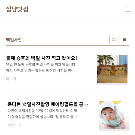
본문 바로가기
깜냥닷컴
백일사진
둘째 승후의 백일 사진 찍고 왔어요!
몇일 전 둘째 승후의 백일 사진을 찍고 왔습니다.
정식 사진도 받기는 했는데 메이킹 사진을 먼저
공개합니다. 정말 이쁘지 않나요? ^^ 근데.. 이건
더보기
비밀인데요... 첫째 다현이 사진이 너무 화사하게
잘 나와서 주인공인 승후가 살짝 가려지네요..
^^ 정말 다현이 얼굴에서 광채가~~~ ㅎㅎㅎ 저
딸바보 맞나 봅니다. ^^;
윤다현 백일사진촬영 메이킹필름을 공개합니다.
다현이 백일사진을 12월 22일에 찍었는데 이제
야 동영상을 편집하여 올립니다. 참 빨리도 올리
죠? ㅎㅎㅎ 연말연시다 보니 이것저것 정신없이
더보기
흘러간 것 같습니다. 사진도 사진이지만 동영상
으로 보니 더 귀엽네요~ ^^ 촬영할때의 기억이