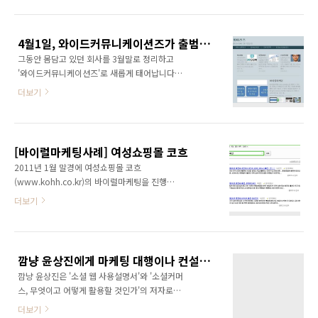
셔서 출근하였습니다. 같이 있는 회사는 광고대
뮤니케이션즈 직원은 좋겠어요~ 연휴로 쉬게 되
행사인데, 앞으로 많은 부분에서 협력을 할 수 있
니 말이죠~ ㅎㅎ 물론 아직 직원이 저 한명 밖에
을 듯 합니다. 자리에는 아직 아무것도 세팅된게
없긴 하지만 차차 직원들이 늘어나겠..
4월1일, 와이드커뮤니케이션즈가 출범합니다!!!
없습니다. ㅎㅎ 앞으로 많은 것들을 채워나가겠
그동안 몸담고 있던 회사를 3월말로 정리하고
습니다. 혹, 블로그마케팅이나 바이럴마케팅, 체
'와이드커뮤니케이션즈'로 새롭게 태어납니다.
험마케팅이 필요한 분이 계시면 저와 상담해주
와 가 출간되면서 대외적인 활동이 늘기도 했고
세요~ ^^ 그럼 기다리고 있겠습니다. 감사합니
더보기
더이상 어느 한 회사 안에 안주할 수 없다는 판단
다. 사업분야보기:
이 섰기 때문입니다. 보다 멋진 일들을 만들어 나
http://ggamnyang.com/984
가기 위해서 과감히 치고 나가겠습니다. 회사 홈
페이지도 블로그를 활용하여 만들었습니다.
[바이럴마케팅사례] 여성쇼핑몰 코흐
(http://widecomms.blogwide.kr/) 앞으로
2011년 1월 말경에 여성쇼핑몰 코흐
소셜마케팅, 블로그마케팅, 바이럴마케팅을 대
(www.kohh.co.kr)의 바이럴마케팅을 진행하
행하고 컨설팅하는 업무를 주로 하게 될 것입니
였다. 코흐에서 영웅호걸에 나오는 유인나에게
더보기
다. B2B수익모델 이외에도 블로그와이드
옷을 협찬해 주었는데, 유인나가 그 옷을 입고 영
(www.blogwide.kr)를 지속적으로 키울 생각
웅호걸에 출연한 것이다. 유인나를 패셔니스타
입니다. 귀사에서 소셜마케팅, 블로그마케팅, 바
로 부각시키면서 영웅호걸에 나온 유인나의 옷
이럴마케팅을 준비하고 계시다면 저, 깜냥 윤상
을 이슈로 만드는 방식의 마케팅이었다. 총 10개
진과 상의해주시기 바랍니다. 지금까지 5년 동안
깜냥 윤상진에게 마케팅 대행이나 컨설팅을 요청하고 싶으신가요?
의 블로그에 관련 글과 사진을 바이럴하였다. 결
블로그활..
깜냥 윤상진은 '소셜 웹 사용설명서'와 '소셜커머
과는 매우 성공적이었다. 네이버, 다음, 네이트
스, 무엇이고 어떻게 활용할 것인가'의 저자로써
등의 검색포탈에서 '영웅호걸 유인나'를 검색하
다양한 마케팅 지식과 경험을 보유하고 있습니
면 최상단에 노출되었다. 이와 같은 바이럴 마케
더보기