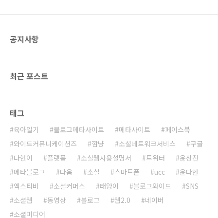
가 자의에 의하여 작성한 콘텐츠와 기업에서 진
행하는 바이럴 마케팅에 참여하여 타의에 의하
여 작성한 콘텐츠가 구전효과에 어떤 영향을..
공지사항
최근 포스트
태그
육아일기
블로그메타사이트
메타사이트
페이스북
와이드커뮤니케이션즈
깜냥
소셜네트워크서비스
구글
다현이
플랫폼
소셜웹사용설명서
트위터
윤상진
메타블로그
다음
소셜
스마트폰
ucc
윤다현
엑스티비
소셜커머스
태양이
블로그와이드
SNS
소셜웹
동영상
블로그
웹2.0
네이버
소셜미디어