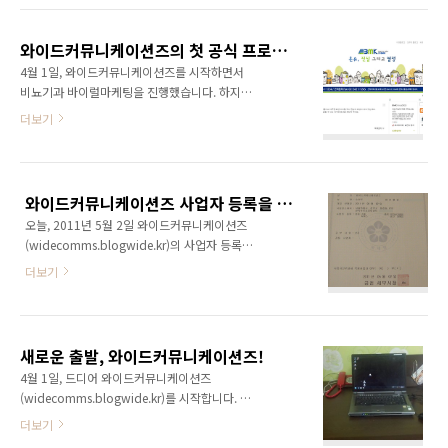
획하고 계시다면 와이드커뮤니케이션즈
셜커머스, 무엇이고 어떻게 활용할 것인가',
(http://widecomms.blogwide.kr)와 상의해
'100만 방문자와 소통하는 파워블로그 만들기',
주시기 바랍니다. 특히 와이드커뮤니케이션즈는
와이드커뮤니케이션즈의 첫 공식 프로젝트, '건축뉴스 블로그'를 시작합니다!
그루폰 스토리 등이 있습니다. 소셜마케팅, 블로
체험단과 함께 공동구매도 동..
4월 1일, 와이드커뮤니케이션즈를 시작하면서
그마케팅, 바이럴마케팅 대표 컨설턴트로써 여
비뇨기과 바이럴마케팅을 진행했습니다. 하지만
러분의 마케팅을 대행하거나 컨설팅해드립니다.
대행의 대행을 거치다 보니 여러가지로 문제가
더보기
제안서를 블로그에 오픈하오니 제안서 검토후
있었습니다. 그래서 한달간만 진행하고 5월에는
문의사항 및 견적 요청해주시면 성심성의껏 답
진행하지 않게 되었습니다. 마침 가비아에서 주
변드리도록 하겠습니다. (이메일:
최한 '소셜커머스&미디어' 컨퍼런스에 참석하셨
genie.yoon@gmail.com) 오픈된 제안서는 표
던 분이 바이럴마케팅을 하고 싶다고 하셔서 5월
준제안서입니다. 보시고 세부내용 제안요청을
와이드커뮤니케이션즈 사업자 등록을 완료했습니다!
부터 진행하게 되었습니다. 컨퍼런스 강연을 통
해주시면 클라이언트에 최적화된 ..
오늘, 2011년 5월 2일 와이드커뮤니케이션즈
해 첫 매출이 발생한 셈입니다. 금액은 적지만
(widecomms.blogwide.kr)의 사업자 등록을
'와이드커뮤니케이션즈'에게는 첫 공식 프로젝
완료했습니다. 2011년 4월 1일 부터 일은 시작
트여서 남다른 의미가 있습니다. 와이드커뮤니
더보기
했지만 지금까지는 사업자 없이 활동을 해왔었
케이션즈의 첫번째 프로젝트 영광은 건축 가설
습니다. 몇개월 더 있다가 낼까 생각하고 있었지
재 전문 기업인 (주)BMK가 차지했습니다. 가설
만 사업자를 내야 무언가 일들이 팡팡 터져줄 것
코리아와 휀스코리아가 힘을 합해 만든 기업이
같은 예감이 들었습니다. ㅎㅎㅎ 원천징수 해달
라고 합니다. 엄청난 영광을 (주)BMK가 차지한
새로운 출발, 와이드커뮤니케이션즈!
라고 찌질하게 이야기하는 것도 염치가 없구요...
것이지요~ ^^ 블로그는 네이버에 ..
4월 1일, 드디어 와이드커뮤니케이션즈
우선은 아내 명의로 사업자를 냈습니다. 아내는
(widecomms.blogwide.kr)를 시작합니다. 집
졸지에 사장님이 되셨네요~ ㅎㅎ 이제 진짜 시작
에 오피스를 차리고 소호로 시작할 생각이었는
더보기
이라는 기분이 듭니다. 근데 사업자를 내고 보니
데, 자리를 내어줄테니 잠시 기거하라는 분이 계
5월 1일 노동절, 5월 2일 창립기념일... 와이드커