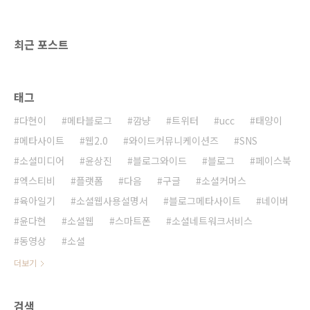
영하고 있습니다. 운영 기간이 5년 가까이 되고
있네요. 지금은 다운로드 수 10만을 넘어 13만
을 넘어서고 있습니다. 좋은글 명언 앱의 가장 큰
최근 포스트
장점은 콘텐츠를 ..
태그
다현이
메타블로그
깜냥
트위터
ucc
태양이
메타사이트
웹2.0
와이드커뮤니케이션즈
SNS
소셜미디어
윤상진
블로그와이드
블로그
페이스북
엑스티비
플랫폼
다음
구글
소셜커머스
육아일기
소셜웹사용설명서
블로그메타사이트
네이버
윤다현
소셜웹
스마트폰
소셜네트워크서비스
동영상
소셜
더보기
검색