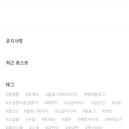
히 회자되기도 했다. 그런데 어제, 오늘 보니 구
글이 예전의 메인화면으로 다시 돌아간 것으로
보인다. 대한민국에서의 실험을 마치고 예전 구
글로 돌아간 것일까? 구글이 대한민국 현지화를
시도하는 것으로 생각하고 있었는데 본래의 메
인화면으로 돌아가 아쉬운 감이 없진 않다. 구글
공지사항
의 메인 화면 변화! 일시적인 것일까? 아니면 다
시 오만한 구글로 돌아간 것일까?
최근 포스트
태그
플랫폼
동영상
블로그메타사이트
메타블로그
소셜웹사용설명서
태양이
소셜커머스
윤상진
다음
웹2.0
블로그와이드
소셜미디어
블로그
SNS
소셜웹
구글
트위터
깜냥
메타사이트
육아일기
페이스북
소셜
다현이
윤다현
엑스티비