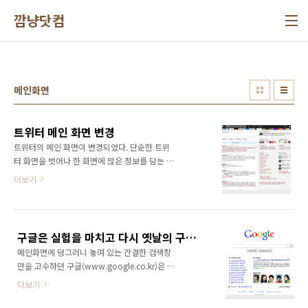
본문 바로가기
깜냥닷컴
메인화면
트위터 메인 화면 변경
트위터의 메인 화면이 변경되었다. 단순한 트위
터 화면을 벗어나 한 화면에 많은 정보를 담는 형
식으로 진화한 것으로 보인다. 타임라인, 멘션,
더보기
RT, Search, List가 상단 탭메뉴 형식으로 포진
해 있어 UI적인 측면에서 전 버전보다 훨씬 좋아
진 것 같다. 사용자 친화적인 UI이다.(UX) 그리고
우측에도 보다 많은 정보를 담으려 노력했다. 하
구글은 실험을 마치고 다시 옛날의 구글로 돌아간 걸까?
지만 트위터의 가장 핵심은 바로 단순함인데...
메인화면에 덩그러니 놓여 있는 간결한 검색창
그 단순함이 빛을 잃는게 아닌가 걱정이 앞선다.
만을 고수하던 구글(www.google.co.kr)은 예
그리고 트위터가 점점 페이스북을 닮아가고 있
외적으로 한국에서 접속하는 메인화면에 블로그
는건 아닌지... ㅎㅎㅎ
더보기
글, 토픽, 들을 노출시켰었다. 그래서 대한민국의
네티즌이 구글을 굴복시켰다는 이야기도 공공연